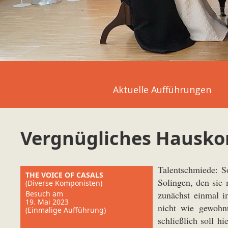
Aktuelle Aufführungen
Vergnügliches Hausko
Talentschmiede: S
THE VOICE OF CASALS
Solingen, den sie
(Diverse Komponisten)
Besuch am
zunächst einmal i
19. Mai 2023
nicht wie gewohn
(Einmalige Aufführung)
schließlich soll hi