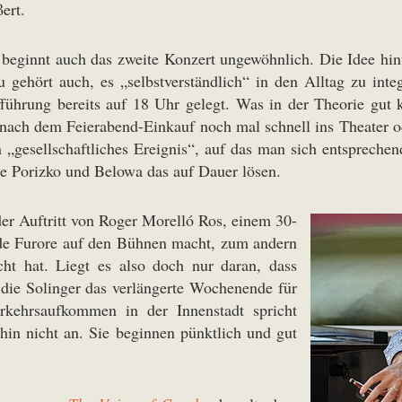
ert.
, beginnt auch das zweite Konzert ungewöhnlich. Die Idee hin
 gehört auch, es „selbstverständlich“ in den Alltag zu integ
rung bereits auf 18 Uhr gelegt. Was in der Theorie gut kli
, nach dem Feierabend-Einkauf noch mal schnell ins Theater o
„gesellschaftliches Ereignis“, auf das man sich entsprechend
ie Porizko und Belowa das auf Dauer lösen.
er Auftritt von Roger Morelló Ros, einem 30-
rade Furore auf den Bühnen macht, zum andern
cht hat. Liegt es also doch nur daran, dass
 die Solinger das verlängerte Wochenende für
rkehrsaufkommen in der Innenstadt spricht
in nicht an. Sie beginnen pünktlich und gut