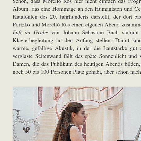
Schön, dass Morelló Ros hier nicht einfach das Pr
Album, das eine Hommage an den Humanisten und Cell
Katalonien des 20. Jahrhunderts darstellt, der dort bi
Porizko und Morelló Ros einen eigenen Abend zusamme
Fuß im Grabe
von Johann Sebastian Bach stamm
Klavierbegleitung an den Anfang stellen. Damit si
warme, gefällige Akustik, in der die Lautstärke gut
verglaste Seitenwand fällt das späte Sonnenlicht un
Damen, die das Publikum des heutigen Abends bilden, 
noch 50 bis 100 Personen Platz gehabt, aber schon nac