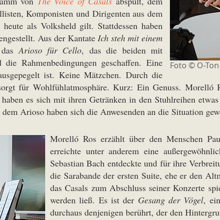
ogramm von
The Voice of Casals
abspult, dem
isten, Komponisten und Dirigenten aus dem
s heute als Volksheld gilt. Stattdessen haben
ngestellt. Aus der Kantate
Ich steh mit einem
t das
Arioso für Cello
, das die beiden mit
nd die Rahmenbedingungen geschaffen. Eine
Foto © O-Ton
 ausgepegelt ist. Keine Mätzchen. Durch die
d sorgt für Wohlfühlatmosphäre. Kurz: Ein Genuss. Morelló
haben es sich mit ihren Getränken in den Stuhlreihen etwas
h dem Arioso haben sich die Anwesenden an die Situation gewö
Morelló Ros erzählt über den Menschen Pau 
erreichte unter anderem eine außergewöhnlic
Sebastian Bach entdeckte und für ihre Verbreit
die Sarabande der ersten Suite, ehe er den Altm
das Casals zum Abschluss seiner Konzerte spi
werden ließ. Es ist der
Gesang der Vögel
, ei
durchaus denjenigen berührt, der den Hintergru