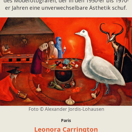
des Modefotografen, der in den 1950-er bis 1970-
er Jahren eine unverwechselbare Ästhetik schuf.
Foto © Alexander Jordis-Lohausen
Paris
Leonora Carrington