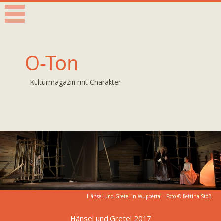
O-Ton
Kulturmagazin mit Charakter
Hänsel und Gretel in Wuppertal - Foto ©
Bettina Stöß
Hänsel und Gretel 2017