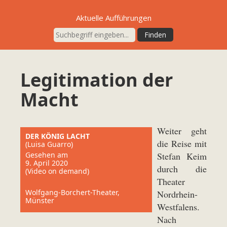
Aktuelle Aufführungen
Legitimation der
Macht
Weiter geht
DER KÖNIG LACHT
die Reise mit
(Luisa Guarro)
Gesehen am
Stefan Keim
9. April 2020
durch die
(Video on demand)
Theater
Wolfgang-Borchert-Theater,
Nordrhein-
Münster
Westfalens.
Nach