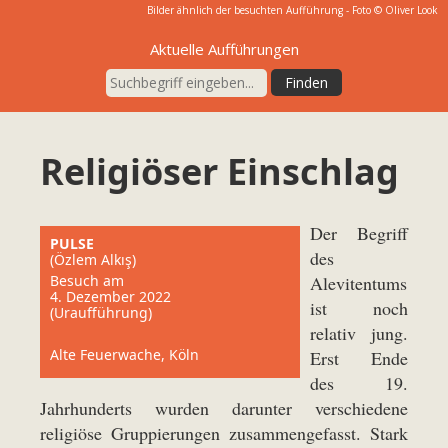
Bilder ähnlich der besuchten Aufführung - Foto ©
Oliver Look
Aktuelle Aufführungen
Religiöser Einschlag
Der Begriff
PULSE
des
(Özlem Alkış)
Besuch am
Alevitentums
4. Dezember 2022
ist noch
(Uraufführung)
relativ jung.
Alte Feuerwache, Köln
Erst Ende
des 19.
Jahrhunderts wurden darunter verschiedene
religiöse Gruppierungen zusammengefasst. Stark