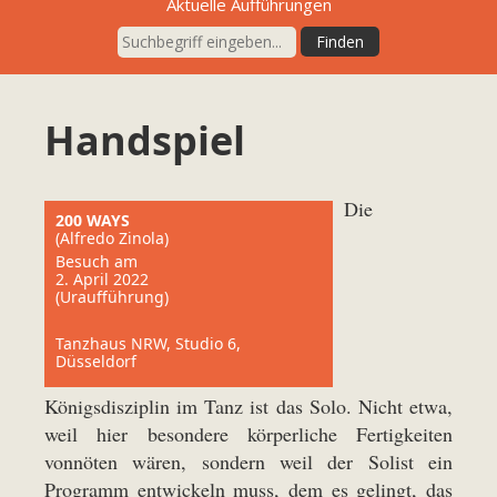
Aktuelle Aufführungen
Handspiel
Die
200 WAYS
(Alfredo Zinola)
Besuch am
2. April 2022
(Uraufführung)
Tanzhaus NRW, Studio 6,
Düsseldorf
Königsdisziplin im Tanz ist das Solo. Nicht etwa,
weil hier besondere körperliche Fertigkeiten
vonnöten wären, sondern weil der Solist ein
Programm entwickeln muss, dem es gelingt, das