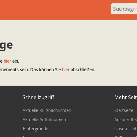
ige
te
hier
ein.
onnements sein. Das können Sie
hier
abschließen.
Schnellzugriff
Mehr Sei
Aktuelle Kurznachrichten
Startseite
Aktuelle Aufführungen
Aus der Re
Hintergründe
Unsere Unt