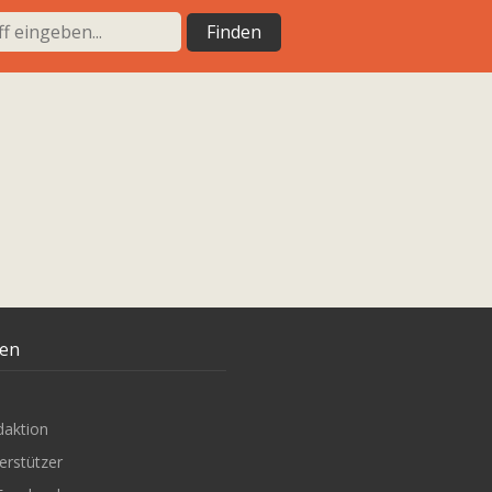
ten
daktion
erstützer