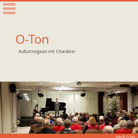
O-Ton
Kulturmagazin mit Charakter
Foto © O-Ton