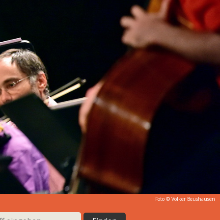
Foto ©
Volker Beushausen