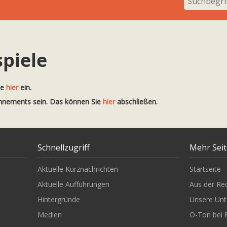
spiele
te
hier
ein.
onnements sein. Das können Sie
hier
abschließen.
Schnellzugriff
Mehr Sei
Aktuelle Kurznachrichten
Startseite
Aktuelle Aufführungen
Aus der Re
Hintergründe
Unsere Unt
Medien
O-Ton bei 