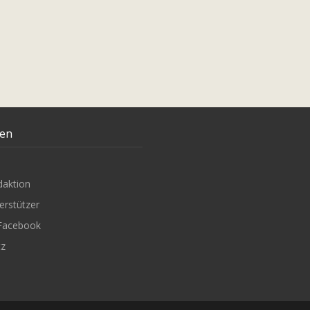
ten
daktion
erstützer
Facebook
tz