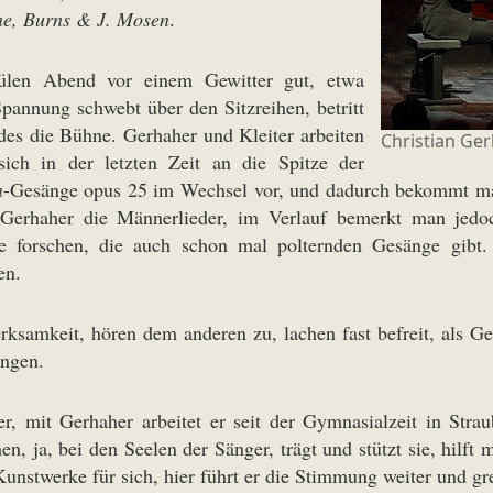
ine, Burns & J. Mosen
.
wülen Abend vor einem Gewitter gut, etwa
 Spannung schwebt über den Sitzreihen, betritt
edes die Bühne. Gerhaher und Kleiter arbeiten
Christian Ger
sich in der letzten Zeit an die Spitze der
n
-Gesänge opus 25 im Wechsel vor, und dadurch bekommt man
 Gerhaher die Männerlieder, im Verlauf bemerkt man jedoc
ie forschen, die auch schon mal polternden Gesänge gibt
en.
rksamkeit, hören dem anderen zu, lachen fast befreit, als G
ungen.
r, mit Gerhaher arbeitet er seit der Gymnasialzeit in Str
en, ja, bei den Seelen der Sänger, trägt und stützt sie, hilft
nstwerke für sich, hier führt er die Stimmung weiter und gre