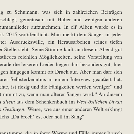
ng zu Schumann, was sich in zahlreichen Beiträgen
erschlägt, gemeinsam mit Huber und wenigen anderen
chumannlieder aufzunehmen. In elf Alben wurde es in
 2015 veröffentlicht. Man merkt dem Sänger in jeder
er Ausdruckswille, ein Herausarbeiten seines tiefen
er Stelle steht. Seine Stimme läuft an diesem Abend gut
tliedes reichlich Möglichkeiten, seine Vorstellung von
erade die leiseren Lieder liegen ihm besonders gut, hier
ssagen hingegen kommt oft Druck auf. Aber man darf sich
arer Selbsterkenntnis in einem Interview geäußert hat:
hte, ist riesig und die Fähigkeiten werden weniger“ und
keit nimmt zu, wenn man älterer Sänger wird.“ An diesem
h allein
aus dem Schenkenbuch im
West-östlichen Divan
n Gesängen
. Weise, wie aus einer anderen Welt erklingt
Ichs „Da brech‘ es, oder heil im Sang“.
pranstimme, die in ihrer Wärme und Fülle immer lyrisch