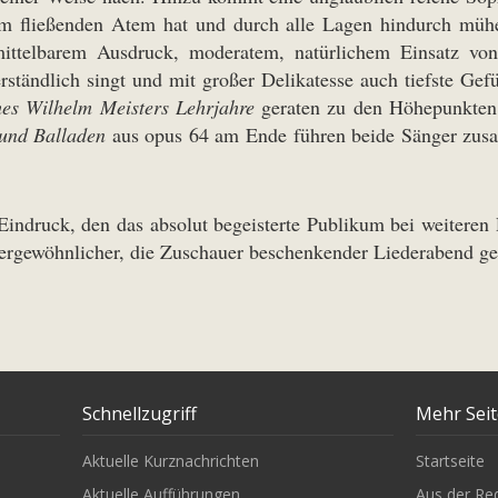
dem fließenden Atem hat und durch alle Lagen hindurch mühe
ittelbarem Ausdruck, moderatem, natürlichem Einsatz vo
erständlich singt und mit großer Delikatesse auch tiefste Ge
es Wilhelm Meisters Lehrjahre
geraten zu den Höhepunkte
und Balladen
aus opus 64 am Ende führen beide Sänger zus
indruck, den das absolut begeisterte Publikum bei weiteren
ußergewöhnlicher, die Zuschauer beschenkender Liederabend ge
Schnellzugriff
Mehr Sei
Aktuelle Kurznachrichten
Startseite
Aktuelle Aufführungen
Aus der Re