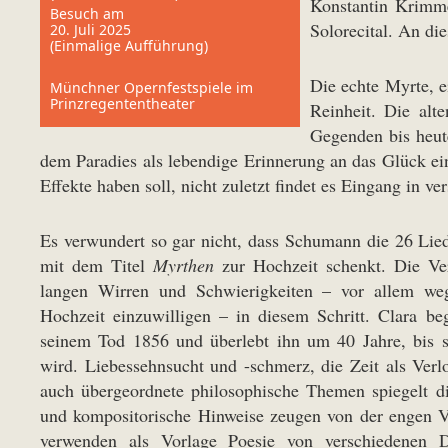
Konstantin Krimmel
Besuch am
Solorecital. An di
20. Juli 2025
(Einmalige Aufführung)
Die echte Myrte, e
Münchner Opernfestspiele im
Prinzregententheater
Reinheit. Die al
Gegenden bis heut
dem Paradies als lebendige Erinnerung an das Glück e
Effekte haben soll, nicht zuletzt findet es Eingang in
Es verwundert so gar nicht, dass Schumann die 26 Lie
mit dem Titel
Myrthen
zur Hochzeit schenkt. Die Ver
langen Wirren und Schwierigkeiten – vor allem weg
Hochzeit einzuwilligen – in diesem Schritt. Clara b
seinem Tod 1856 und überlebt ihn um 40 Jahre, bis s
wird. Liebessehnsucht und -schmerz, die Zeit als Verlo
auch übergeordnete philosophische Themen spiegelt 
und kompositorische Hinweise zeugen von der engen V
verwenden als Vorlage Poesie von verschiedenen Di