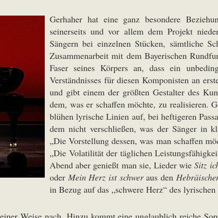
Gerhaher hat eine ganz besondere Beziehu
seinerseits und vor allem dem Projekt nied
Sängern bei einzelnen Stücken, sämtliche S
Zusammenarbeit mit dem Bayerischen Rundfunk
Faser seines Körpers an, dass ein unbedingt
Verständnisses für diesen Komponisten an erst
und gibt einem der größten Gestalter des Kuns
dem, was er schaffen möchte, zu realisieren. G
blühen lyrische Linien auf, bei heftigeren Pa
dem nicht verschließen, was der Sänger in kl
„Die Vorstellung dessen, was man schaffen möc
„Die Volatilität der täglichen Leistungsfähig
Abend aber genießt man sie, Lieder wie
Sitz ic
oder
Mein Herz ist schwer
aus den
Hebräische
in Bezug auf das „schwere Herz“ des lyrischen 
 keiner Weise nach. Hinzu kommt eine unglaublich reiche So