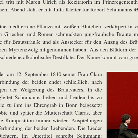
 tritt mit Maren Ulrich als Rezitatorin im Prinzregententh
esem Abend steht er mit Julia Kleiter für Robert Schumanns
M
ine mediterrane Pflanze mit weißen Blütchen, verkörpert in 
ten Griechen und Römer schmückten jungfräuliche Bräute 
e für Brautsträuße und als Anstecker für den Anzug des Br
inen Myrtenzweig mitgenommen haben. Aus den Blättern der P
 verschiedene alkoholische Destillate. Der Name kommt vom gr
der am 12. September 1840 seiner Frau Clara
bindung der beiden endet schließlich, nach
en der Weigerung des Brautvaters, in die
egleitet Schumanns Leben und Leiden bis zu
ie zu ihm ins Ehrengrab in Bonn beigesetzt
bte und später die Mutterschaft Claras, aber
die Komposition immer wieder. Anspielungen
erbindung der beiden Liebenden. Die Lieder
chtern, im Untertitel schreibt Schumann: