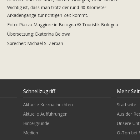
Wichtig ist, dass man trotz der rund 40 Kilometer
Arkadengänge zur richtigen Zeit kommt.
Foto: Piazza Maggiore in Bologna © Touristik Bologna
Übersetzung: Ekaterina Belowa
Sprecher: Michael S. Zerban
Schnellzugriff
Mehr Sei
Aktuelle Kurznachrichten
Startseite
Aktuelle Aufführungen
Aus der Re
Hintergründe
Unsere Unt
Medien
O-Ton bei 