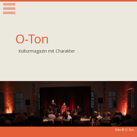
O-Ton
Kulturmagazin mit Charakter
Foto © O-Ton