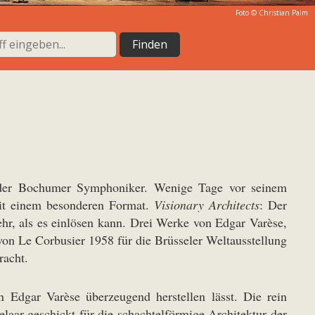
Foto ©
Christian Palm
 der Bochumer Symphoniker. Wenige Tage vor seinem
 mit einem besonderen Format.
Visionary Architects
: Der
ehr, als es einlösen kann. Drei Werke von Edgar Varèse,
on Le Corbusier 1958 für die Brüsseler Weltausstellung
racht.
 Edgar Varèse überzeugend herstellen lässt. Die rein
laar geschickt für die schachtelförmige Architektur der