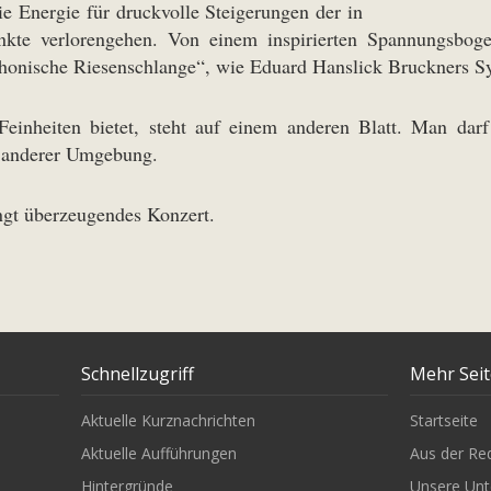
e Energie für druckvolle Steigerungen der in
e verlorengehen. Von einem inspirierten Spannungsbogen 
honische Riesenschlange“, wie Eduard Hanslick Bruckners Sy
Feinheiten bietet, steht auf einem anderen Blatt. Man darf
 anderer Umgebung.
ingt überzeugendes Konzert.
Schnellzugriff
Mehr Sei
Aktuelle Kurznachrichten
Startseite
Aktuelle Aufführungen
Aus der Re
Hintergründe
Unsere Unt