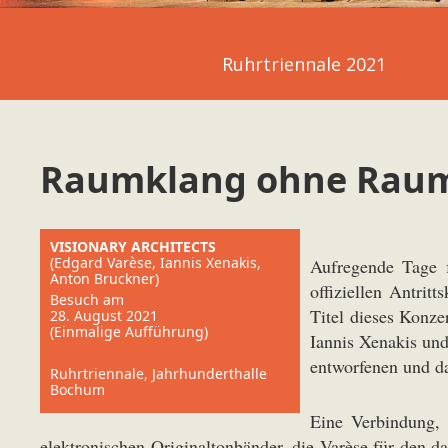
Ruhrtriennale 2021
Raumklang ohne Rau
VISIONARY ARCHITECTS
(Edgard Varèse, Iannis Xenakis,
Aufregende Tage 
Anton Bruckner)
offiziellen Antri
Besuch am
Titel dieses Konze
28. August 2021
(Einmalige Aufführung)
Iannis Xenakis und
entworfenen und da
Ruhrtriennale, Jahrhunderthalle
Bochum
Eine Verbindung, 
elektronischen Originaltonbänder, die Varèse für den d