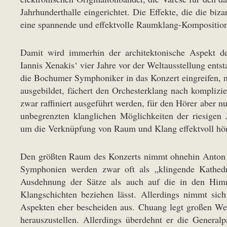
Jahrhunderthalle eingerichtet. Die Effekte, die die bi
eine spannende und effektvolle Raumklang-Kompositio
Damit wird immerhin der architektonische Aspekt de
Iannis Xenakis‘ vier Jahre vor der Weltausstellung en
die Bochumer Symphoniker in das Konzert eingreifen, ni
ausgebildet, fächert den Orchesterklang nach komplizie
zwar raffiniert ausgeführt werden, für den Hörer aber n
unbegrenzten klanglichen Möglichkeiten der riesigen 
um die Verknüpfung von Raum und Klang effektvoll hö
Den größten Raum des Konzerts nimmt ohnehin Anton 
Symphonien werden zwar oft als „klingende Kathedr
Ausdehnung der Sätze als auch auf die in den Himm
Klangschichten beziehen lässt. Allerdings nimmt sic
Aspekten eher bescheiden aus. Chuang legt großen Wert
herauszustellen. Allerdings überdehnt er die Generalp