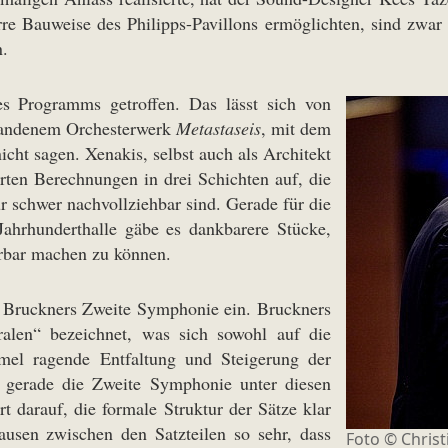
zarre Bauweise des Philipps-Pavillons ermöglichten, sind zwar
n.
s Programms getroffen. Das lässt sich von
tstandenem Orchesterwerk
Metastaseis
, mit dem
cht sagen. Xenakis, selbst auch als Architekt
rten Berechnungen in drei Schichten auf, die
ur schwer nachvollziehbar sind. Gerade für die
Jahrhunderthalle gäbe es dankbarere Stücke,
rbar machen zu können.
Bruckners Zweite Symphonie ein. Bruckners
alen“ bezeichnet, was sich sowohl auf die
el ragende Entfaltung und Steigerung der
h gerade die Zweite Symphonie unter diesen
 darauf, die formale Struktur der Sätze klar
ausen zwischen den Satzteilen so sehr, dass
Foto ©
Chris