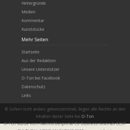
Hintergründe
Medien
Kommentar
Kunststücke
Mehr Seiten
Startseite
Aus der Redaktion
Unsere Unterstützer
O-Ton bei Facebook
Datenschutz
Links
© Sofern nicht anders gekennzeichnet, liegen alle Rechte an den
Inhalten dieser Seite bei
O-Ton
.
O-Ton wurde vom Nachrichtenportal EU Business news als BEST