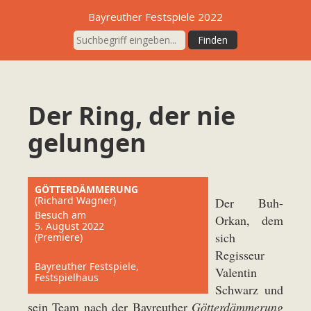
Bayreuther Festspiele 2022
Der Ring, der nie
gelungen
GÖTTERDÄMMERUNG
(Richard Wagner)
Der Buh-
Besuch am
Orkan, dem
5. August 2022
sich
(Premiere)
Regisseur
Bayreuther Festspiele,
Valentin
Festspielhaus
Schwarz und
sein Team nach der Bayreuther
Götterdämmerung