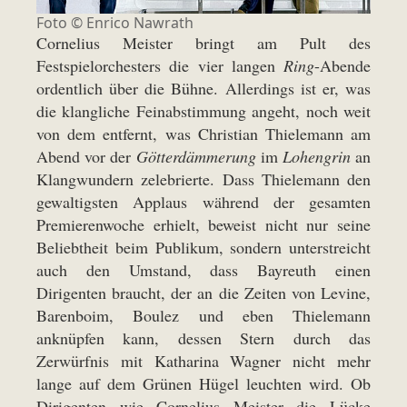
Foto ©
Enrico Nawrath
Cornelius Meister bringt am Pult des
Festspielorchesters die vier langen
Ring
-Abende
ordentlich über die Bühne. Allerdings ist er, was
die klangliche Feinabstimmung angeht, noch weit
von dem entfernt, was Christian Thielemann am
Abend vor der
Götterdämmerung
im
Lohengrin
an
Klangwundern zelebrierte. Dass Thielemann den
gewaltigsten Applaus während der gesamten
Premierenwoche erhielt, beweist nicht nur seine
Beliebtheit beim Publikum, sondern unterstreicht
auch den Umstand, dass Bayreuth einen
Dirigenten braucht, der an die Zeiten von Levine,
Barenboim, Boulez und eben Thielemann
anknüpfen kann, dessen Stern durch das
Zerwürfnis mit Katharina Wagner nicht mehr
lange auf dem Grünen Hügel leuchten wird. Ob
Dirigenten wie Cornelius Meister die Lücke