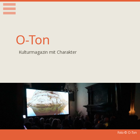
O-Ton
Kulturmagazin mit Charakter
Foto © O-Ton