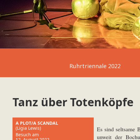
Ruhrtriennale 2022
Tanz über Totenköpfe
A PLOT/A SCANDAL
(Ligia Lewis)
Es sind seltsame 
Besuch am
unweit der Bochu
12. August 2022