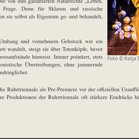
 Die von ihm garantierten Naturrechte „Leben,
n Frage. Denn für Sklaven und rassische
en sie selbst als Eigentum ge- und behandelt,
m Umhang und vornehmem Gehstock wie ein
tt wandelt, steigt sie über Totenköpfe, bevor
avenaufstände hinweist. Immer pointiert, stets
Foto ©
Katja 
tionistische Übertreibungen, ohne jammernde
dringlicher.
ie Ruhrtriennale als Pre-Premiere vor der offiziellen Urau
äre Produktionen der Ruhrtriennale oft stärkere Eindrücke 