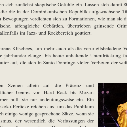
len sich zunächst skeptische Gefühle ein. Lassen sich damit 
 die die in der Dominikanischen Republik aufgewachsene Tän
n Bewegungen verdichten sich zu Formationen, wie man sie d
ische, affengleiche Gebärden, übertrieben grinsende Grim
lenfalls im Jazz- und Rockbereich goutiert.
ahrene Klischees, um mehr auch als die vorurteilsbeladen
e jahrhundertelange, bis heute anhaltende Unterdrückung fa
tter auf, die sich in Santo Domingo vielen Verboten der we
rken Szenen allein auf die Präsenz und
edlicher Genres von Hard Rock bis Mozart
rper hüllt sie nur andeutungsweise ein. Ein
okoko-Perücke reichen aus, um das Publikum
ch einige wenige gesprochene Sätze, wenn sie
ismus, der wesentlich die Verfassungen der