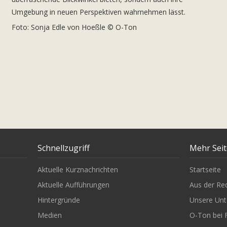
Umgebung in neuen Perspektiven wahrnehmen lässt.
Foto: Sonja Edle von Hoeßle © O-Ton
Schnellzugriff
Mehr Sei
Aktuelle Kurznachrichten
Startseite
Aktuelle Aufführungen
Aus der Re
Hintergründe
Unsere Unt
Medien
O-Ton bei 