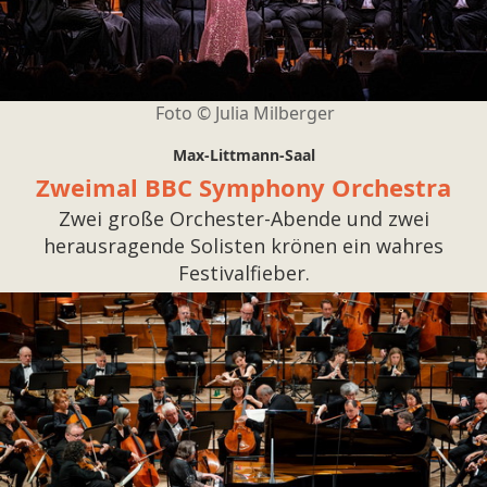
Foto ©
Julia Milberger
Max-Littmann-Saal
Zweimal BBC Symphony Orchestra
Zwei große Orchester-Abende und zwei
herausragende Solisten krönen ein wahres
Festivalfieber.