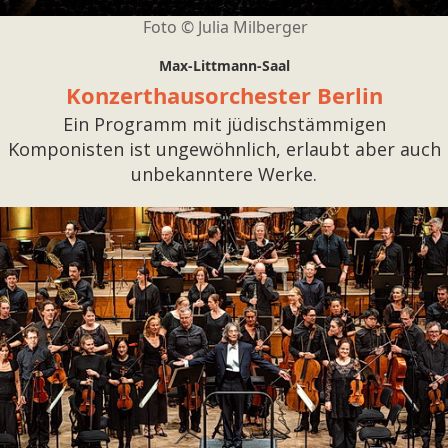
Foto ©
Julia Milberger
Max-Littmann-Saal
Konzerthausorchester Berlin
Ein Programm mit jüdischstämmigen
Komponisten ist ungewöhnlich, erlaubt aber auch
unbekanntere Werke.