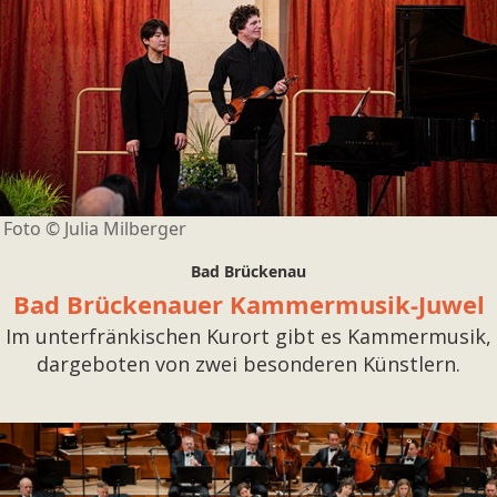
Foto ©
Julia Milberger
Bad Brückenau
Bad Brückenauer Kammermusik-Juwel
Im unterfränkischen Kurort gibt es Kammermusik,
dargeboten von zwei besonderen Künstlern.