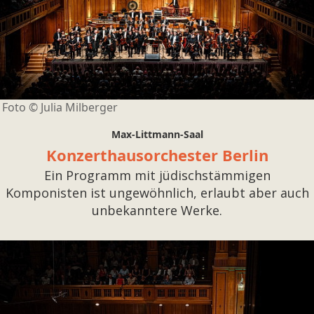
Foto ©
Julia Milberger
Max-Littmann-Saal
Konzerthausorchester Berlin
Ein Programm mit jüdischstämmigen
Komponisten ist ungewöhnlich, erlaubt aber auch
unbekanntere Werke.