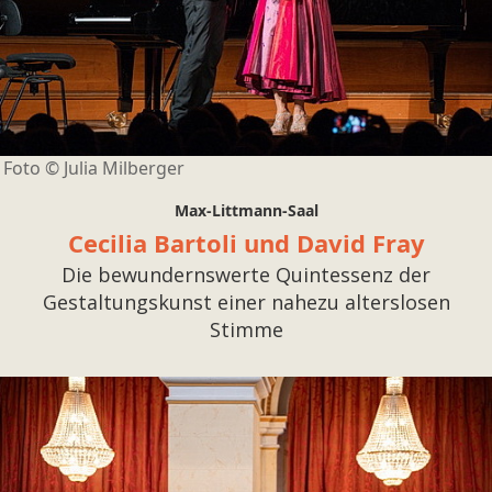
Foto ©
Julia Milberger
Max-Littmann-Saal
Cecilia Bartoli und David Fray
Die bewundernswerte Quintessenz der
Gestaltungskunst einer nahezu alterslosen
Stimme