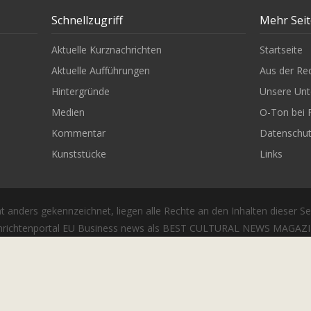
Schnellzugriff
Mehr Sei
Aktuelle Kurznachrichten
Startseite
Aktuelle Aufführungen
Aus der Re
Hintergründe
Unsere Unt
Medien
O-Ton bei 
Kommentar
Datenschu
Kunststücke
Links
t anders gekennzeichnet, liegen alle Rechte an den Inhalten dieser Se
richtenportal EU Business news als BEST CULTURAL NEWS MAGAZIN