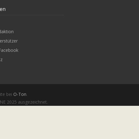
ten
daktion
erstützer
Facebook
tz
ite bei
O-Ton
.
E 2025 ausgezeichnet.