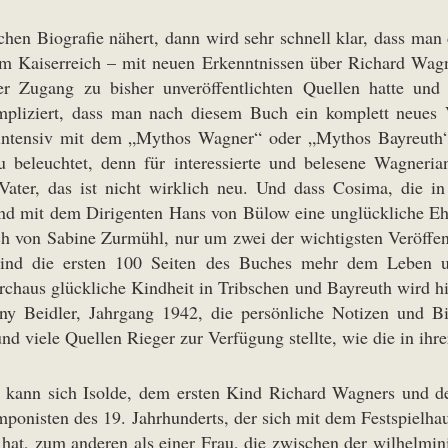
en Biografie nähert, dann wird sehr schnell klar, dass man d
im Kaiserreich – mit neuen Erkenntnissen über Richard Wagn
 Zugang zu bisher unveröffentlichten Quellen hatte und 
mpliziert, dass man nach diesem Buch ein komplett neue
cht intensiv mit dem „Mythos Wagner“ oder „Mythos Bayreut
u beleuchtet, denn für interessierte und belesene Wagneri
Vater, das ist nicht wirklich neu. Und dass Cosima, die i
nd mit dem Dirigenten Hans von Bülow eine unglückliche Ehe 
ch von Sabine Zurmühl, nur um zwei der wichtigsten Veröffen
sind die ersten 100 Seiten des Buches mehr dem Leben
chaus glückliche Kindheit in Tribschen und Bayreuth wird h
agny Beidler, Jahrgang 1942, die persönliche Notizen und 
nd viele Quellen Rieger zur Verfügung stellte, wie die in ih
n kann sich Isolde, dem ersten Kind Richard Wagners und d
mponisten des 19. Jahrhunderts, der sich mit dem Festspielhau
hat, zum anderen als einer Frau, die zwischen der wilhelmini