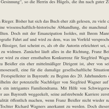
Gesinnung“, so die Herrin des Hügels, die ihn nach guter 
a Rieger. Bisher hat sich das Buch eher zäh gelesen, zu viele
ine wissenschaftlich-historische Abhandlung, die manchmal
llten. Doch mit der Emanzipation Isoldes, mit Ihrem Ma
grafie Fahrt auf und wird zu dem, was im Vorfeld versproche
h flüssiger, fast scheint es, als ob die Autorin erleichtert se
zu widmen. Zunächst läuft alles in die Richtung, Franz Beid
er wird zu einer ernsthaften Konkurrenz für Siegfried Wag
u Beidler ein eher mittelmäßiger Dirigent ist, aber von sei
omosexuell, eine für die damalige gesellschaftliche Situat
Festspielleiter in Bayreuth: zu Beginn des 20. Jahrhunderts
Wilhelm der potenzielle Nachfolger von Siegfried Wagner
ch ein intrigantes Familiendrama. Mit Hilfe von Schwieg
aus Bayreuth weggeekelt, seine aufstrebende Karriere zerstö
alität öffentlich machen, wenn Franz Beidler nicht wieder na
e Tochter Richard Wagners anerkannt zu werden. Doch dieser 