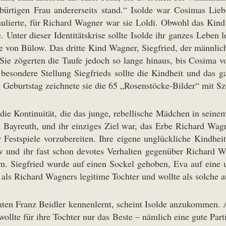
tigen Frau andererseits stand.“ Isolde war Cosimas Liebli
ormulierte, für Richard Wagner war sie Loldi. Obwohl das K
 Unter dieser Identitätskrise sollte Isolde ihr ganzes Leben 
ne von Bülow. Das dritte Kind Wagner, Siegfried, der männli
Sie zögerten die Taufe jedoch so lange hinaus, bis Cosima v
besondere Stellung Siegfrieds sollte die Kindheit und das g
. Geburtstag zeichnete sie die 65 „Rosenstöcke-Bilder“ mit S
die Kontinuität, die das junge, rebellische Mädchen in seinem
n Bayreuth, und ihr einziges Ziel war, das Erbe Richard W
 Festspiele vorzubereiten. Ihre eigene unglückliche Kindheit
w und ihr fast schon devotes Verhalten gegenüber Richard 
ern. Siegfried wurde auf einen Sockel gehoben, Eva auf eine
ch als Richard Wagners legitime Tochter und wollte als solche
nten Franz Beidler kennenlernt, scheint Isolde anzukommen.
lte für ihre Tochter nur das Beste – nämlich eine gute Part