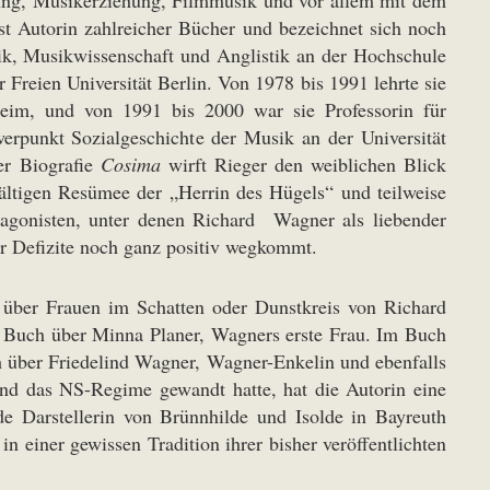
ehung, Musikerziehung, Filmmusik und vor allem mit dem
st Autorin zahlreicher Bücher und bezeichnet sich noch
sik, Musikwissenschaft und Anglistik an der Hochschule
 Freien Universität Berlin. Von 1978 bis 1991 lehrte sie
heim, und von 1991 bis 2000 war sie Professorin für
rpunkt Sozialgeschichte der Musik an der Universität
er Biografie
Cosima
wirft Rieger den weiblichen Blick
ltigen Resümee der „Herrin des Hügels“ und teilweise
agonisten, unter denen Richard Wagner als liebender
her Defizite noch ganz positiv wegkommt.
r über Frauen im Schatten oder Dunstkreis von Richard
n Buch über Minna Planer, Wagners erste Frau. Im Buch
 über Friedelind Wagner, Wagner-Enkelin und ebenfalls
und das NS-Regime gewandt hatte, hat die Autorin eine
nde Darstellerin von Brünnhilde und Isolde in Bayreuth
in einer gewissen Tradition ihrer bisher veröffentlichten