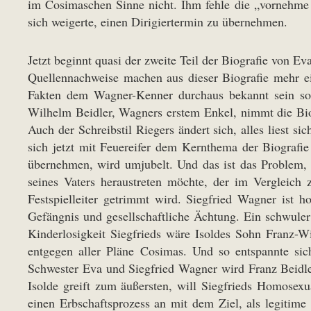
im Cosimaschen Sinne nicht. Ihm fehle die „vornehme 
sich weigerte, einen Dirigiertermin zu übernehmen.
Jetzt beginnt quasi der zweite Teil der Biografie von Ev
Quellennachweise machen aus dieser Biografie mehr e
Fakten dem Wagner-Kenner durchaus bekannt sein so
Wilhelm Beidler, Wagners erstem Enkel, nimmt die Bio
Auch der Schreibstil Riegers ändert sich, alles liest sic
sich jetzt mit Feuereifer dem Kernthema der Biografie 
übernehmen, wird umjubelt. Und das ist das Problem, 
seines Vaters heraustreten möchte, der im Vergleich z
Festspielleiter getrimmt wird. Siegfried Wagner ist h
Gefängnis und gesellschaftliche Ächtung. Ein schwuler 
Kinderlosigkeit Siegfrieds wäre Isoldes Sohn Franz-
entgegen aller Pläne Cosimas. Und so entspannte si
Schwester Eva und Siegfried Wagner wird Franz Beidler 
Isolde greift zum äußersten, will Siegfrieds Homosexu
einen Erbschaftsprozess an mit dem Ziel, als legitim