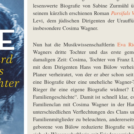
lesenswerte Biografie von Sabine Zurmühl 
seinem kürzlich erschienen Roman
Parsifals 
Levi, dem jüdischen Dirigenten der Urauf
insbesondere Cosima Wagner.
Nun hat die Musikwissenschaftlerin
Eva Ri
Wagners dritte Tochter und das erste g
damaligen Zeit: Cosima, Tochter von Franz L
mit dem Dirigenten Hans von Bülow verhei
Planer verheiratet, von der er aber schon sei
eine Biografie über eine uneheliche Wagner-
Rieger ihr eine eigene Biografie widmet? D
Familiengeschichte“. Damit ist schnell klar, 
Familienclan mit Cosima Wagner in der Haupt
unterschiedlichen Verflechtungen des Clans 
Familienmitglieder zu beleuchten, anderersei
geborene von Bülow reduzierte Biografie wä