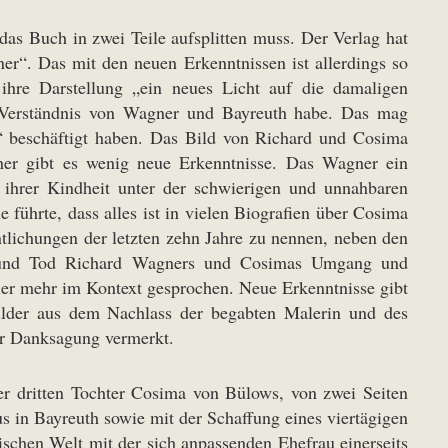
as Buch in zwei Teile aufsplitten muss. Der Verlag hat
er“. Das mit den neuen Erkenntnissen ist allerdings so
ihre Darstellung „ein neues Licht auf die damaligen
s Verständnis von Wagner und Bayreuth habe. Das mag
h“ beschäftigt haben. Das Bild von Richard und Cosima
aner gibt es wenig neue Erkenntnisse. Das Wagner ein
n ihrer Kindheit unter der schwierigen und unnahbaren
führte, dass alles ist in vielen Biografien über Cosima
tlichungen der letzten zehn Jahre zu nennen, neben den
 und Tod Richard Wagners und Cosimas Umgang und
ier mehr im Kontext gesprochen. Neue Erkenntnisse gibt
Bilder aus dem Nachlass der begabten Malerin und des
rer Danksagung vermerkt.
er dritten Tochter Cosima von Bülows, von zwei Seiten
s in Bayreuth sowie mit der Schaffung eines viertägigen
schen Welt mit der sich anpassenden Ehefrau einerseits