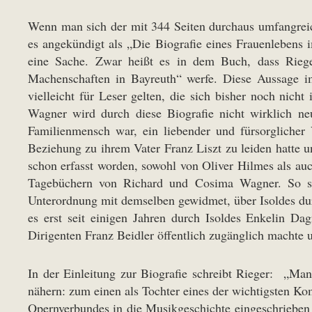
Wenn man sich der mit 344 Seiten durchaus umfangreich
es angekündigt als „Die Biografie eines Frauenlebens 
eine Sache. Zwar heißt es in dem Buch, dass Rieger
Machenschaften in Bayreuth“ werfe. Diese Aussage i
vielleicht für Leser gelten, die sich bisher noch ni
Wagner wird durch diese Biografie nicht wirklich ne
Familienmensch war, ein liebender und fürsorglicher 
Beziehung zu ihrem Vater Franz Liszt zu leiden hatte u
schon erfasst worden, sowohl von Oliver Hilmes als au
Tagebüchern von Richard und Cosima Wagner. So 
Unterordnung mit demselben gewidmet, über Isoldes dur
es erst seit einigen Jahren durch Isoldes Enkelin D
Dirigenten Franz Beidler öffentlich zugänglich machte u
In der Einleitung zur Biografie schreibt Rieger: „Ma
nähern: zum einen als Tochter eines der wichtigsten Ko
Opernverbundes in die Musikgeschichte eingeschrieben 