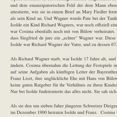
und dem emanzipatorischen Feld der dem Mann ebenbür
attestierte, wie sie in einem Brief an Mary Fiedler f
als sein Kind an. Und Wagner wurde Pate bei der Taufe.
Isolde ein Kind Richard Wagners, war noch offiziell ei
war Cosima ebenfalls noch mit von Bülow verheiratet. 
dass Siegfried de jure ein „echter“ Wagner war. Diese 
Isolde war Richard Wagner der Vater, und zu dessen 67
Als Richard Wagner starb, war Isolde 17 Jahre alt, und 
ändern. Cosima übernahm die Leitung der Festspiele i
auf seine Aufgaben als künftigen Leiter der Bayreuther
Franz Liszt, ihre unglückliche Ehe mit Hans von Bülo
keine guten Ratgeber für ihr Verhältnis zu ihren Kind
Nur bei Isolde funktionierte das alles nicht. Sie sah si
Als sie den um sieben Jahre jüngeren Schweizer Dirige
im Dezember 1900 heiraten Isolde und Franz. Cosima wol