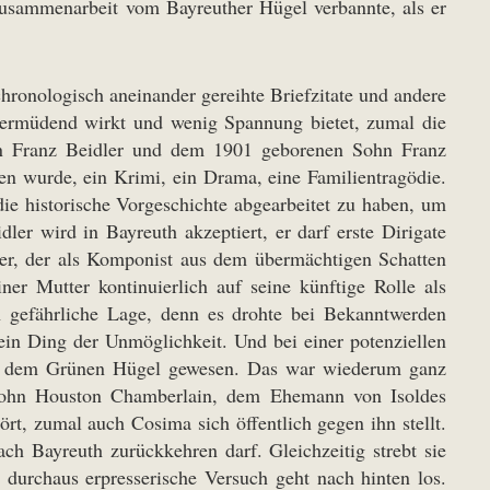
Zusammenarbeit vom Bayreuther Hügel verbannte, als er
 chronologisch aneinander gereihte Briefzitate und andere
 ermüdend wirkt und wenig Spannung bietet, zumal die
nn Franz Beidler und dem 1901 geborenen Sohn Franz
n wurde, ein Krimi, ein Drama, eine Familientragödie.
i, die historische Vorgeschichte abgearbeitet zu haben, um
ler wird in Bayreuth akzeptiert, er darf erste Dirigate
ner, der als Komponist aus dem übermächtigen Schatten
ner Mutter kontinuierlich auf seine künftige Rolle als
ion gefährliche Lage, denn es drohte bei Bekanntwerden
 ein Ding der Unmöglichkeit. Und bei einer potenziellen
 auf dem Grünen Hügel gewesen. Das war wiederum ganz
ersohn Houston Chamberlain, dem Ehemann von Isoldes
rt, zumal auch Cosima sich öffentlich gegen ihn stellt.
ch Bayreuth zurückkehren darf. Gleichzeitig strebt sie
durchaus erpresserische Versuch geht nach hinten los.