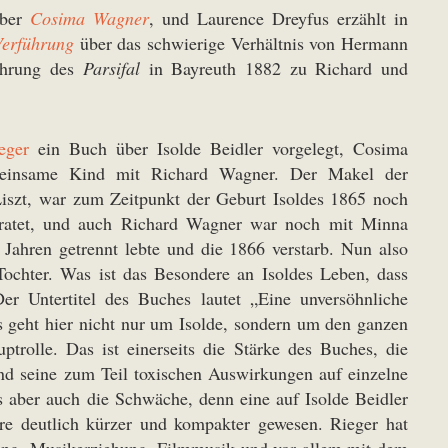
über
Cosima Wagner
, und Laurence Dreyfus erzählt in
Verführung
über das schwierige Verhältnis von Hermann
führung des
Parsifal
in Bayreuth 1882 zu Richard und
eger
ein Buch über Isolde Beidler vorgelegt, Cosima
emeinsame Kind mit Richard Wagner. Der Makel der
iszt, war zum Zeitpunkt der Geburt Isoldes 1865 noch
ratet, und auch Richard Wagner war noch mit Minna
t Jahren getrennt lebte und die 1866 verstarb. Nun also
Tochter. Was ist das Besondere an Isoldes Leben, dass
er Untertitel des Buches lautet „Eine unversöhnliche
es geht hier nicht nur um Isolde, sondern um den ganzen
rolle. Das ist einerseits die Stärke des Buches, die
und seine zum Teil toxischen Auswirkungen auf einzelne
ts aber auch die Schwäche, denn eine auf Isolde Beidler
re deutlich kürzer und kompakter gewesen. Rieger hat