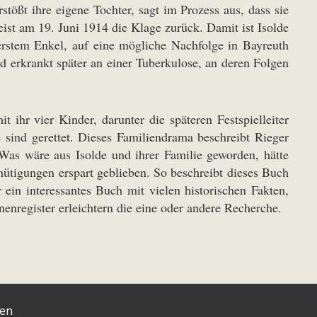
ößt ihre eigene Tochter, sagt im Prozess aus, dass sie
st am 19. Juni 1914 die Klage zurück. Damit ist Isolde
 erstem Enkel, auf eine mögliche Nachfolge in Bayreuth
nd erkrankt später an einer Tuberkulose, an deren Folgen
ihr vier Kinder, darunter die späteren Festspielleiter
 sind gerettet. Dieses Familiendrama beschreibt Rieger
Was wäre aus Isolde und ihrer Familie geworden, hätte
tigungen erspart geblieben. So beschreibt dieses Buch
in interessantes Buch mit vielen historischen Fakten,
nregister erleichtern die eine oder andere Recherche.
ten