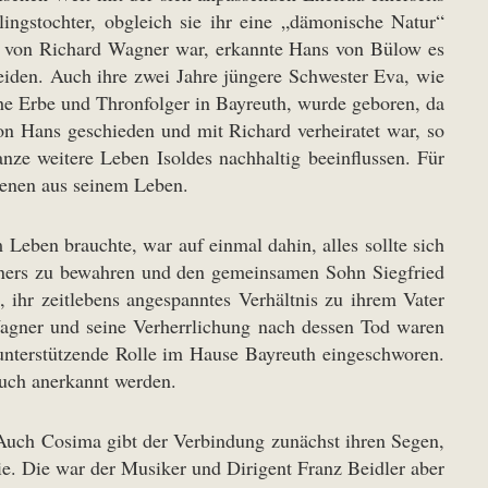
ngstochter, obgleich sie ihr eine „dämonische Natur“
ind von Richard Wagner war, erkannte Hans von Bülow es
leiden. Auch ihre zwei Jahre jüngere Schwester Eva, wie
che Erbe und Thronfolger in Bayreuth, wurde geboren, da
on Hans geschieden und mit Richard verheiratet war, so
anze weitere Leben Isoldes nachhaltig beeinflussen. Für
zenen aus seinem Leben.
 Leben brauchte, war auf einmal dahin, alles sollte sich
agners zu bewahren und den gemeinsamen Sohn Siegfried
, ihr zeitlebens angespanntes Verhältnis zu ihrem Vater
Wagner und seine Verherrlichung nach dessen Tod waren
 unterstützende Rolle im Hause Bayreuth eingeschworen.
 auch anerkannt werden.
 Auch Cosima gibt der Verbindung zunächst ihren Segen,
ie. Die war der Musiker und Dirigent Franz Beidler aber