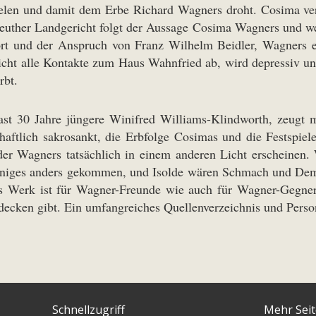
elen und damit dem Erbe Richard Wagners droht. Cosima verst
reuther Landgericht folgt der Aussage Cosima Wagners und wei
rstört und der Anspruch von Franz Wilhelm Beidler, Wagners
 bricht alle Kontakte zum Haus Wahnfried ab, wird depressiv u
rbt.
st 30 Jahre jüngere Winifred Williams-Klindworth, zeugt mit 
ftlich sakrosankt, die Erbfolge Cosimas und die Festspiele
r Wagners tatsächlich in einem anderen Licht erscheinen. 
iniges anders gekommen, und Isolde wären Schmach und Demü
rs Werk ist für Wagner-Freunde wie auch für Wagner-Gegner e
cken gibt. Ein umfangreiches Quellenverzeichnis und Persone
Schnellzugriff
Mehr Sei