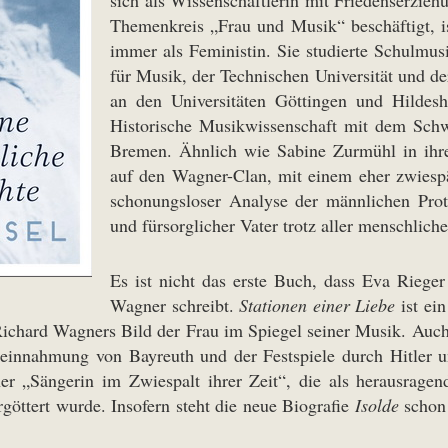
sich als Wissenschaftlerin mit Friedenserzi
Themenkreis „Frau und Musik“ beschäftigt, i
immer als Feministin. Sie studierte Schulmu
für Musik, der Technischen Universität und der
an den Universitäten Göttingen und Hildes
Historische Musikwissenschaft mit dem Schwe
Bremen. Ähnlich wie Sabine Zurmühl in ihr
auf den Wagner-Clan, mit einem eher zwiespä
schonungsloser Analyse der männlichen Prot
und fürsorglicher Vater trotz aller menschlic
Es ist nicht das erste Buch, dass Eva Riege
Wagner schreibt.
Stationen einer Liebe
ist ei
Richard Wagners Bild der Frau im Spiegel seiner Musik. Auch
ereinnahmung von Bayreuth und der Festspiele durch Hitler 
ner „Sängerin im Zwiespalt ihrer Zeit“, die als herausrage
öttert wurde. Insofern steht die neue Biografie
Isolde
schon 