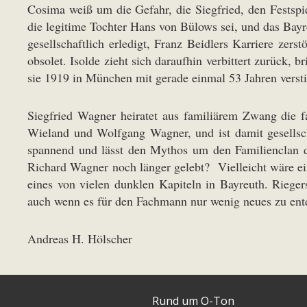
Cosima weiß um die Gefahr, die Siegfried, den Festspi
die legitime Tochter Hans von Bülows sei, und das Bay
gesellschaftlich erledigt, Franz Beidlers Karriere ze
obsolet. Isolde zieht sich daraufhin verbittert zurück,
sie 1919 in München mit gerade einmal 53 Jahren versti
Siegfried Wagner heiratet aus familiärem Zwang die fa
Wieland und Wolfgang Wagner, und ist damit gesellscha
spannend und lässt den Mythos um den Familienclan de
Richard Wagner noch länger gelebt? Vielleicht wäre e
eines von vielen dunklen Kapiteln in Bayreuth. Riege
auch wenn es für den Fachmann nur wenig neues zu entde
Andreas H. Hölscher
Rund um O-Ton