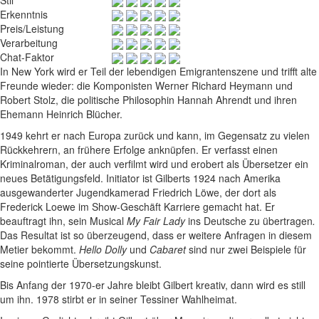
Stil
Erkenntnis
Preis/Leistung
Verarbeitung
Chat-Faktor
In New York wird er Teil der lebendigen Emigrantenszene und trifft alte
Freunde wieder: die Komponisten Werner Richard Heymann und
Robert Stolz, die politische Philosophin Hannah Ahrendt und ihren
Ehemann Heinrich Blücher.
1949 kehrt er nach Europa zurück und kann, im Gegensatz zu vielen
Rückkehrern, an frühere Erfolge anknüpfen. Er verfasst einen
Kriminalroman, der auch verfilmt wird und erobert als Übersetzer ein
neues Betätigungsfeld. Initiator ist Gilberts 1924 nach Amerika
ausgewanderter Jugendkamerad Friedrich Löwe, der dort als
Frederick Loewe im Show-Geschäft Karriere gemacht hat. Er
beauftragt ihn, sein Musical
My Fair Lady
ins Deutsche zu übertragen
.
Das Resultat ist so überzeugend, dass er weitere Anfragen in diesem
Metier bekommt.
Hello Dolly
und
Cabaret
sind nur zwei Beispiele für
seine pointierte Übersetzungskunst.
Bis Anfang der 1970-er Jahre bleibt Gilbert kreativ, dann wird es still
um ihn. 1978 stirbt er in seiner Tessiner Wahlheimat.