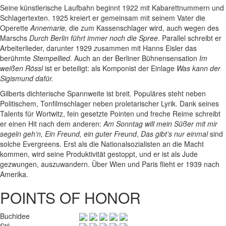
Seine künstlerische Laufbahn beginnt 1922 mit Kabarettnummern und
Schlagertexten. 1925 kreiert er gemeinsam mit seinem Vater die
Operette
Annemarie,
die zum Kassenschlager wird, auch wegen des
Marschs
Durch Berlin führt immer noch die Spree
. Parallel schreibt er
Arbeiterlieder, darunter 1929
z
usammen mit Hanns Eisler das
berühmte
Stempellied
. Auch an der Berliner Bühnensensation
Im
weißen Rössl
ist er beteiligt: als Komponist der Einlage
Was kann der
Sigismund dafür.
Gilberts dichterische Spannweite ist breit. Populäres steht neben
Politischem, Tonfilmschlager neben proletarischer Lyrik. Dank seines
Talents für Wortwitz, fein gesetzte Pointen und freche Reime schreibt
er einen Hit nach dem anderen:
Am Sonntag will mein Süßer mit mir
segeln geh’n,
Ein Freund, ein guter Freund
,
Das gibt’s nur einmal
sind
solche Evergreens. Erst als die Nationalsozialisten an die Macht
kommen, wird seine Produktivität gestoppt, und er ist als Jude
gezwungen, auszuwandern. Über Wien und Paris flieht er 1939 nach
Amerika.
POINTS OF HONOR
Buchidee