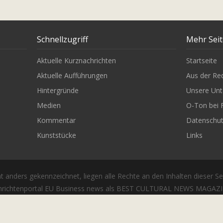
Schnellzugriff
Mehr Sei
Aktuelle Kurznachrichten
Startseite
Aktuelle Aufführungen
Aus der Re
Hintergründe
Unsere Unt
Medien
O-Ton bei 
Kommentar
Datenschu
Kunststücke
Links
t anders gekennzeichnet, liegen alle Rechte an den Inhalten dieser Se
richtenportal EU Business news als BEST CULTURAL NEWS MAGAZIN