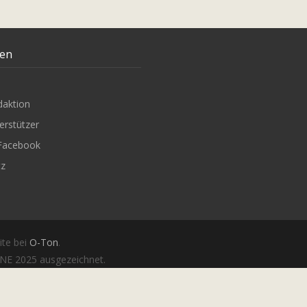
ten
daktion
erstützer
Facebook
tz
ite bei
O-Ton
.
E 2025 ausgezeichnet.