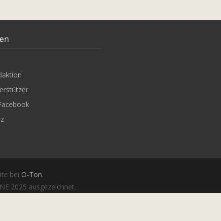
ten
daktion
erstützer
Facebook
tz
ite bei
O-Ton
.
E 2025 ausgezeichnet.