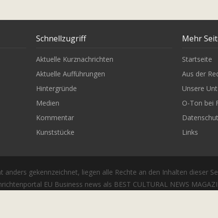
Schnellzugriff
Mehr Sei
Aktuelle Kurznachrichten
Startseite
Aktuelle Aufführungen
Aus der Re
Hintergründe
Unsere Unt
Medien
O-Ton bei 
Kommentar
Datenschu
Kunststücke
Links
t anders gekennzeichnet, liegen alle Rechte an den Inhalten dieser Se
richtenportal EU Business news als BEST CULTURAL NEWS MAGAZIN