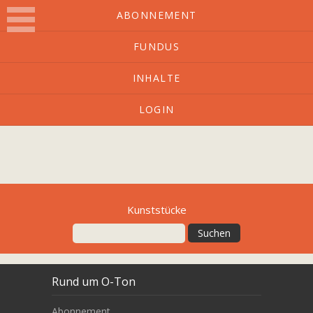
ABONNEMENT
FUNDUS
O-Ton
INHALTE
LOGIN
Kulturmagazin mit Charakter
Kunststücke
Rund um O-Ton
Abonnement