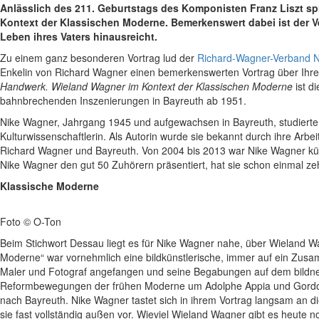
Anlässlich des 211. Geburtstags des Komponisten Franz Liszt sp
Kontext der Klassischen Moderne. Bemerkenswert dabei ist der Ve
Leben ihres Vaters hinausreicht.
Zu einem ganz besonderen Vortrag lud der
Richard-Wagner-Verband 
Enkelin von Richard Wagner einen bemerkenswerten Vortrag über Ihr
Handwerk. Wieland Wagner im Kontext der Klassischen Moderne
ist d
bahnbrechenden Inszenierungen in Bayreuth ab 1951.
Nike Wagner, Jahrgang 1945 und aufgewachsen in Bayreuth, studierte Mu
Kulturwissenschaftlerin. Als Autorin wurde sie bekannt durch ihre Arb
Richard Wagner und Bayreuth. Von 2004 bis 2013 war Nike Wagner künst
Nike Wagner den gut 50 Zuhörern präsentiert, hat sie schon einmal z
Klassische Moderne
Foto © O-Ton
Beim Stichwort Dessau liegt es für Nike Wagner nahe, über Wieland 
Moderne“ war vornehmlich eine bildkünstlerische, immer auf ein Zusa
Maler und Fotograf angefangen und seine Begabungen auf dem bildne
Reformbewegungen der frühen Moderne um Adolphe Appia und Gordon 
nach Bayreuth. Nike Wagner tastet sich in ihrem Vortrag langsam an d
sie fast vollständig außen vor. Wieviel Wieland Wagner gibt es heut