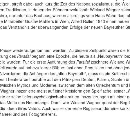
igen, streift dabei auch kurz die Zeit des Nationalsozialismus, die Wi
eten Traditionen, in denen der Bühnenrevolutionär Wieland Wagner stan
hre, darunter das Bauhaus, wurden allerdings vom Haus Wahnfried, als
 Mitarbeiter Gustav Mahlers in Wien, Alfred Roller, 1943 einen neue
ür das Verständnis der überwältigenden Erfolge der neuen Bayreuther 
er Pause wiederaufgenommen werden. Zu diesem Zeitpunkt waren die B
erung des
Parsifal
begann eine Epoche, die heute als „Neubayreuth“ bez
ld wurden. Für die erste Aufführung des
Parsifal
zeichnete Wieland Wa
elt wurde auf nahezu leerer Bühne, fast ohne Requisiten und ohne jed
ie Altvorderen, die Anhänger des „alten Bayreuth“, muss es ein Kultur
 Theaterarbeit beruhte auf den Prinzipien Deuten, Klären, Sichten un
 zwischen Mythos und Moderne, zwischen dem alten Griechentum und F
 Wagner inszenierte meist auf einer kreisförmigen Spielfläche, seiner 
te er seine tiefenpsychologisch-abstrakten Inszenierungen mit einer g
t das Motto des Neuanfangs. Damit war Wieland Wagner quasi der Begr
die Ideen ihres Vaters. Auch war er der erste Regisseur, der eine konkre
alerei und des Fotografierens.