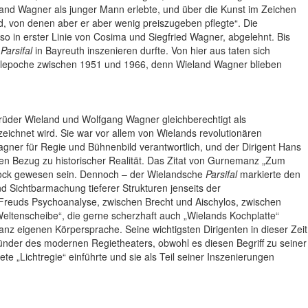
eland Wagner als junger Mann erlebte, und über die Kunst im Zeichen
d, von denen aber er aber wenig preiszugeben pflegte“. Die
o in erster Linie von Cosima und Siegfried Wagner, abgelehnt. Bis
n
Parsifal
in Bayreuth inszenieren durfte. Von hier aus taten sich
Stilepoche zwischen 1951 und 1966, denn Wieland Wagner blieben
rüder Wieland und Wolfgang Wagner gleichberechtigt als
eichnet wird. Sie war vor allem von Wielands revolutionären
gner für Regie und Bühnenbild verantwortlich, und der Dirigent Hans
en Bezug zu historischer Realität. Das Zitat von Gurnemanz „Zum
schock gewesen sein. Dennoch – der Wielandsche
Parsifal
markierte den
d Sichtbarmachung tieferer Strukturen jenseits der
reuds Psychoanalyse, zwischen Brecht und Aischylos, zwischen
„Weltenscheibe“, die gerne scherzhaft auch „Wielands Kochplatte“
anz eigenen Körpersprache. Seine wichtigsten Dirigenten in dieser Zeit
ünder des modernen Regietheaters, obwohl es diesen Begriff zu seiner
te „Lichtregie“ einführte und sie als Teil seiner Inszenierungen