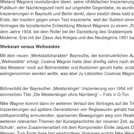
Wieland Wagners revolutionäre Ideen, seine nihilistischen Inszenieru
Publikum der Nachkriegszeit nicht auf ungeteilte Gegenliebe, es wurd
Inszenierungen in Bayreuth und Berlin denkt, dann besitzt diese bald 
Erste, der insofern gegen einen Text inszenierte, weil der Subtext eine
Vortrages die künstlerische Entwicklung Wieland Wagners zu einem „R
dem Jahre 1934, bei dem Roller bei der Darstellung des Gralstempels 
Moderne. Erst mit der Zäsur des Krieges und des Neubeginns 1951 k
Werkstatt versus Weihestätte
Mit dem neuen „Werkstattcharakter“ Bayreuths, der kontinuierlichen 
„Weihestätte“ erfolgt. Cosima Wagner hatte über dreißig Jahre nach
des Meisters“ noch auf Bühnenbilder und Kostümen geruht hatte, erzähl
wahrgenommen werden wollte, was aber zu Lebzeiten Cosimas Wagner
Bühnenbild der Bayreuther „Meistersinger“-Inszenierung von 1956 mi
sinnreichen Titel „Die Meistersinger ohne Nürnberg“ – Foto © O-Ton
Nike Wagner kommt dann im weiteren Verlauf des Vortrages auf die
Tr
Inszenierungen auf spätere Generationen von Regisseuren gehabt hat. 
zeitlupenmäßig anmutenden, sparsamen Bewegungen weg vom Realismus
weiteren relevanten Themen der Kunstgeschichte der neueren Zeit, sp
Schule“, seine Zusammenarbeit mit dem Komponisten Émile Jaques-Da
Wagner. Zum Ende ihres fast einstündigen Vortrages spricht Nike Wagn