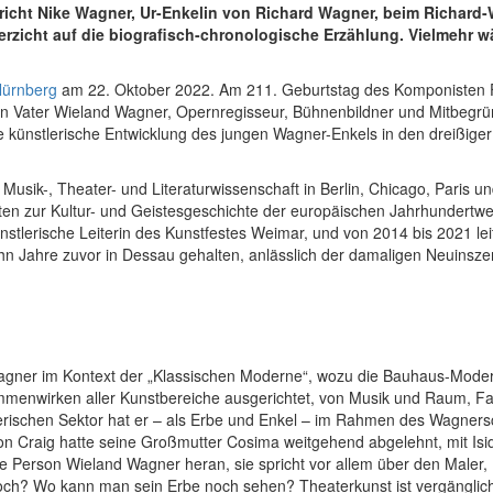
richt Nike Wagner, Ur-Enkelin von Richard Wagner, beim Richard
rzicht auf die biografisch-chronologische Erzählung. Vielmehr w
Nürnberg
am 22. Oktober 2022. Am 211. Geburtstag des Komponisten Fra
en Vater Wieland Wagner, Opernregisseur, Bühnenbildner und Mitbegr
ie künstlerische Entwicklung des jungen Wagner-Enkels in den dreißiger
sik-, Theater- und Literaturwissenschaft in Berlin, Chicago, Paris und
eiten zur Kultur- und Geistesgeschichte der europäischen Jahrhundertwe
lerische Leiterin des Kunstfestes Weimar, und von 2014 bis 2021 leite
ehn Jahre zuvor in Dessau gehalten, anlässlich der damaligen Neuins
Wagner im Kontext der „Klassischen Moderne“, wozu die Bauhaus-Moder
mmenwirken aller Kunstbereiche ausgerichtet, von Musik und Raum, Fa
rischen Sektor hat er – als Erbe und Enkel – im Rahmen des Wagner
Craig hatte seine Großmutter Cosima weitgehend abgelehnt, mit Is
ie Person Wieland Wagner heran, sie spricht vor allem über den Maler
e noch? Wo kann man sein Erbe noch sehen? Theaterkunst ist vergängli