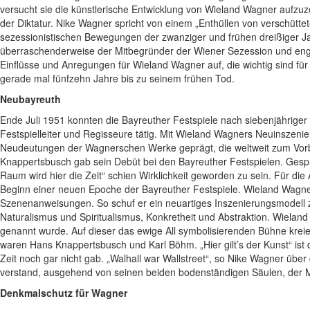
versucht sie die künstlerische Entwicklung von Wieland Wagner aufzuze
der Diktatur. Nike Wagner spricht von einem „Enthüllen von verschütt
sezessionistischen Bewegungen der zwanziger und frühen dreißiger Ja
überraschenderweise der Mitbegründer der Wiener Sezession und enge
Einflüsse und Anregungen für Wieland Wagner auf, die wichtig sind f
gerade mal fünfzehn Jahre bis zu seinem frühen Tod.
Neubayreuth
Ende Juli 1951 konnten die Bayreuther Festspiele nach siebenjährig
Festspielleiter und Regisseure tätig. Mit Wieland Wagners Neuinszeni
Neudeutungen der Wagnerschen Werke geprägt, die weltweit zum Vorbi
Knappertsbusch gab sein Debüt bei den Bayreuther Festspielen. Gespi
Raum wird hier die Zeit“ schien Wirklichkeit geworden zu sein. Für d
Beginn einer neuen Epoche der Bayreuther Festspiele. Wieland Wagners
Szenenanweisungen. So schuf er ein neuartiges Inszenierungsmodell
Naturalismus und Spiritualismus, Konkretheit und Abstraktion. Wieland
genannt wurde. Auf dieser das ewige All symbolisierenden Bühne kreier
waren Hans Knappertsbusch und Karl Böhm. „Hier gilt’s der Kunst“ is
Zeit noch gar nicht gab. „Walhall war Wallstreet“, so Nike Wagner über 
verstand, ausgehend von seinen beiden bodenständigen Säulen, der M
Denkmalschutz für Wagner