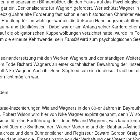
ngen und sparsamen Bühnenbilder, die den Fokus auf das Psychologisch
e gar ein „Denkmalschutz für Wagner“ gefordert. Wer schützt Wagner in
siebzig Jahre alte Forderung fast schon einen historischen Charakter 
r Handlung für ihn wichtiger war als die äußeren Handlungsvorschriften,
aum- und Lichtkünstler“. Dabei war er am Anfang seiner Karriere ehe
auf die obligatorischen Kuppelwölbungen verzichtet hatte, wurde im Fo
am die erneute Kehrtwende, sein
Parsifal
wird zum psychologischen See
Auseinandersetzung mit den Werken Wagners und der ständigen Weitere
 dem Tode Richard Wagners an einer kultähnlichen Bewahrung der Insz
t Nike Wagner. Auch ihr Sohn Siegfried sah sich in dieser Tradition, o
 nicht möglich war.
t dem
istan
-Inszenierungen Wieland Wagners in den 60-er Jahren in Bayreut
Robert Wilson wird hier von Nike Wagner explizit genannt, denn Wilson
 für eine Fortführung der Ideen Wieland Wagners, was kaum jemand h
richt über die Synthese der „Wiener Moderne und der Bauhaus-Ästhetik
lcroze und dem Bühnenbildner und Regisseur Edward Gordon Craig sow
er dann über die „Emanzipation von der Verhaftung der Väter.“ Ihr Vor