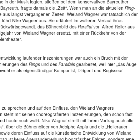
e in der Musik legten, stießen bei dem konservativen Bayreuther
 Bayreuth, fragte damals die „Zeit“. Wenn man an die aktuellen
Ring
-
wie aus längst vergangenen Zeiten. Wieland Wagner war tatsächlich der
 führt Nike Wagner aus. Sie erläutert im weiteren Verlauf ihres
r rückwärtsgewandt, das Bühnenbild des
Parsifal
von Alfred Roller aus
lgejahr von Wieland Wagner ersetzt, mit einer Rückkehr von der
lentheater.
ntwicklung laufender Inszenierungen war auch ein Bruch mit der
enierungen des
Rings
und des
Parsifals
gearbeitet, weil hier „das Auge
bwohl er als eigenständiger Komponist, Dirigent und Regisseur
h zu sprechen und auf den Einfluss, den Wieland Wagners
 steht mit seinen choreografierten Inszenierungen, den schon fast
eute noch weiß. Nike Wagner streift mit ihrem Vortrag auch alle
“, über die Bühnenbilder von Adolphe Appia und die „Hellerauer
ie deren Einfluss auf die künstlerische Entwicklung von Wieland
trag ist keine Aneinanderreihung biografischer Fakten, sondern eine