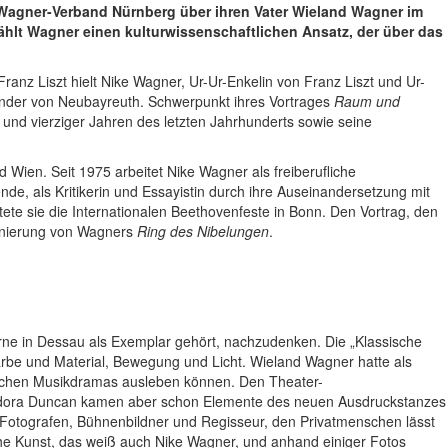
-Wagner-Verband Nürnberg über ihren Vater Wieland Wagner im
ählt Wagner einen kulturwissenschaftlichen Ansatz, der über das
nz Liszt hielt Nike Wagner, Ur-Ur-Enkelin von Franz Liszt und Ur-
ünder von Neubayreuth. Schwerpunkt ihres Vortrages
Raum und
 und vierziger Jahren des letzten Jahrhunderts sowie seine
 Wien. Seit 1975 arbeitet Nike Wagner als freiberufliche
nde, als Kritikerin und Essayistin durch ihre Auseinandersetzung mit
te sie die Internationalen Beethovenfeste in Bonn. Den Vortrag, den
zenierung von Wagners
Ring des Nibelungen
.
ne in Dessau als Exemplar gehört, nachzudenken. Die „Klassische
rbe und Material, Bewegung und Licht. Wieland Wagner hatte als
schen Musikdramas ausleben können. Den Theater-
idora Duncan kamen aber schon Elemente des neuen Ausdruckstanzes
, Fotografen, Bühnenbildner und Regisseur, den Privatmenschen lässt
che Kunst, das weiß auch Nike Wagner, und anhand einiger Fotos