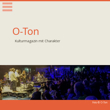
O-Ton
Kulturmagazin mit Charakter
Foto © O-Ton