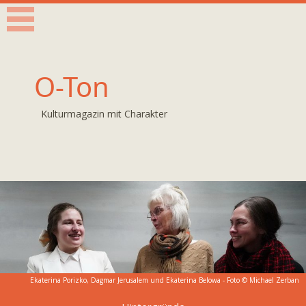
O-Ton
Kulturmagazin mit Charakter
Ekaterina Porizko, Dagmar Jerusalem und Ekaterina Belowa - Foto © Michael Zerban