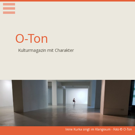
O-Ton
Kulturmagazin mit Charakter
Irene Kurka singt im Klangraum - Foto © O-Ton