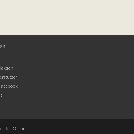
ten
daktion
erstützer
Facebook
tz
ite bei
O-Ton
.