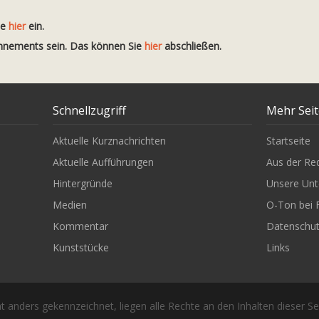
te
hier
ein.
onnements sein. Das können Sie
hier
abschließen.
Schnellzugriff
Mehr Sei
Aktuelle Kurznachrichten
Startseite
Aktuelle Aufführungen
Aus der Re
Hintergründe
Unsere Unt
Medien
O-Ton bei 
Kommentar
Datenschu
Kunststücke
Links
t anders gekennzeichnet, liegen alle Rechte an den Inhalten dieser Se