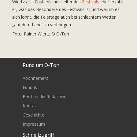
Wiertz als künstlerischer Leiter des
Festivals
. Hier erzählt
er, was das Besondere des Festivals ist und warum es
sich lohnt, die Feiertage auch bei schlechtem Wetter
„auf dem Land“ zu verbringen.
Foto: Rainer Wiertz © O-Ton
Rund um O-Ton
Abonnement
Fundus
Brief an die Redaktion
Kontakt
Geschichte
Impressum
Schnellzugriff