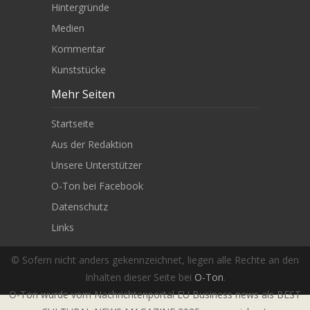
Hintergründe
Medien
Kommentar
Kunststücke
Mehr Seiten
Startseite
Aus der Redaktion
Unsere Unterstützer
O-Ton bei Facebook
Datenschutz
Links
© Sofern nicht anders gekennzeichnet, liegen alle Rechte an den
Inhalten dieser Seite bei
O-Ton
.
O-Ton wurde vom Nachrichtenportal EU Business news als BEST