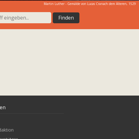
Martin Luther - Gemälde von Lucas Cranach dem Älteren, 1529
ten
daktion