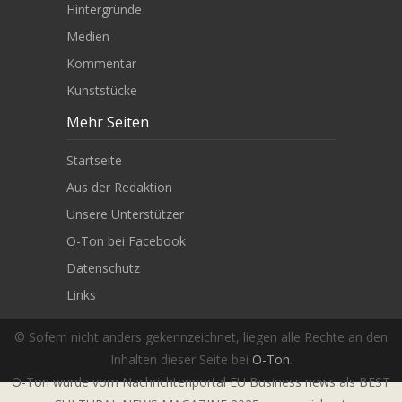
Hintergründe
Medien
Kommentar
Kunststücke
Mehr Seiten
Startseite
Aus der Redaktion
Unsere Unterstützer
O-Ton bei Facebook
Datenschutz
Links
© Sofern nicht anders gekennzeichnet, liegen alle Rechte an den
Inhalten dieser Seite bei
O-Ton
.
O-Ton wurde vom Nachrichtenportal EU Business news als BEST