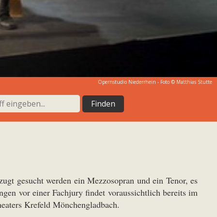
Opernstudio Niederrhein - Foto © Matthias Stutte
rzugt gesucht werden ein Mezzosopran und ein Tenor, es
n vor einer Fachjury findet voraussichtlich bereits im
heaters Krefeld Mönchengladbach
.