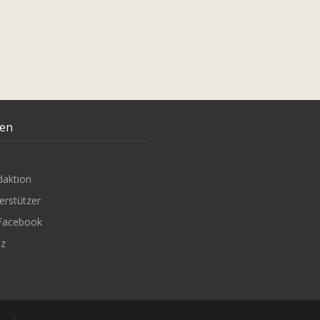
ten
daktion
erstützer
Facebook
tz