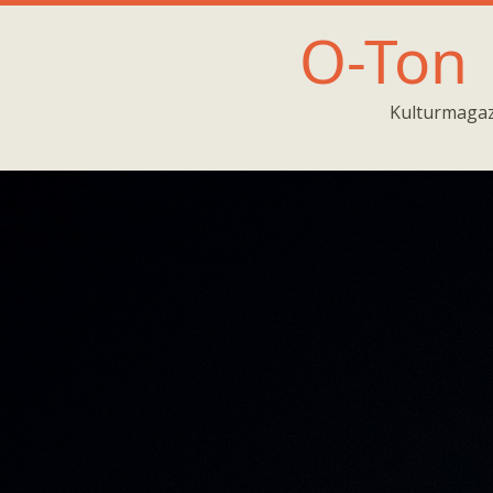
O-Ton
Kulturmagaz