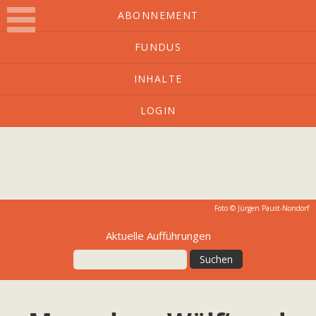
ABONNEMENT
FUNDUS
O-Ton
INHALTE
LOGIN
Kulturmagazin mit Charakter
Foto © Jürgen Paust-Nondorf
Aktuelle Aufführungen