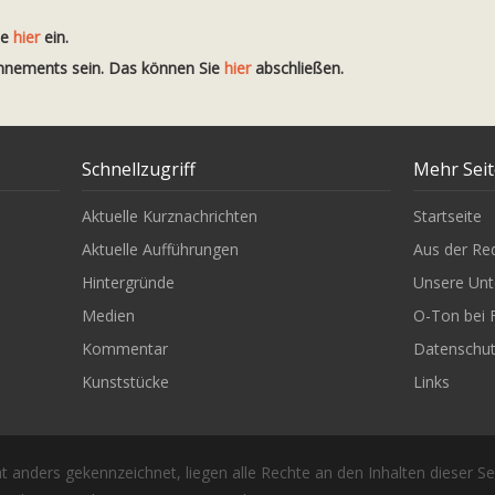
te
hier
ein.
onnements sein. Das können Sie
hier
abschließen.
Schnellzugriff
Mehr Sei
Aktuelle Kurznachrichten
Startseite
Aktuelle Aufführungen
Aus der Re
Hintergründe
Unsere Unt
Medien
O-Ton bei 
Kommentar
Datenschu
Kunststücke
Links
t anders gekennzeichnet, liegen alle Rechte an den Inhalten dieser Se