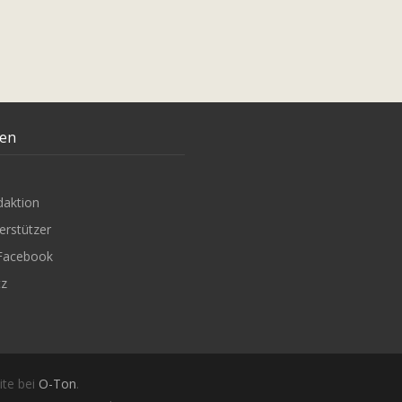
ten
daktion
erstützer
Facebook
tz
ite bei
O-Ton
.