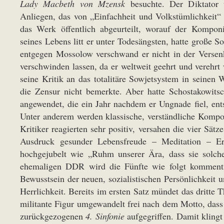
Lady Macbeth von Mzensk
besuchte. Der Diktator wa
Anliegen, das von „Einfachheit und Volkstümlichkeit“ 
das Werk öffentlich abgeurteilt, worauf der Komponi
seines Lebens litt er unter Todesängsten, hatte große 
entgegen Mossolow verschwand er nicht in der Versen
verschwinden lassen, da er weltweit geehrt und verehrt
seine Kritik an das totalitäre Sowjetsystem in seinen
die Zensur nicht bemerkte. Aber hatte Schostakowitsc
angewendet, die ein Jahr nachdem er Ungnade fiel, ents
Unter anderem werden klassische, verständliche Kompos
Kritiker reagierten sehr positiv, versahen die vier Sä
Ausdruck gesunder Lebensfreude – Meditation – Er
hochgejubelt wie „Ruhm unserer Ära, dass sie solch
ehemaligen DDR wird die Fünfte wie folgt kommentiert
Bewusstsein der neuen, sozialistischen Persönlichkeit u
Herrlichkeit. Bereits im ersten Satz mündet das dritte 
militante Figur umgewandelt frei nach dem Motto, dass
zurückgezogenen
4. Sinfonie
aufgegriffen. Damit klingt