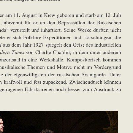
r am 11. August in Kiew geboren und starb am 12. Juli
ahrzehnt litt er an den Repressalien der Russischen
“ verurteilt und inhaftiert. Seine Werke durften nicht
e er sich Folklore-Expeditionen und -forschungen, die
i
aus dem Jahr 1927 spiegelt den Geist des industriellen
dern Times
von Charlie Chaplin, in dem unter anderem
onzertsaal in eine Werkshalle. Kompositorisch kommen
 musikalische Themen und Motive nicht im Vordergrund
e der eigenwilligsten der russischen Avantgarde. Unter
ch kraftvoll und fest zupackend. Zwischendurch könnten
rgetragenen Fabriksirenen noch besser zum Ausdruck zu