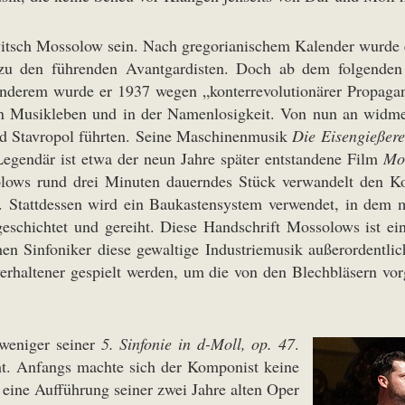
itsch Mossolow sein. Nach gregorianischem Kalender wurde e
u den führenden Avantgardisten. Doch ab dem folgenden J
derem wurde er 1937 wegen „konterrevolutionärer Propaganda
n Musikleben und in der Namenlosigkeit. Von nun an widmet
und Stavropol führten. Seine Maschinenmusik
Die Eisengießere
. Legendär ist etwa der neun Jahre später entstandene Film
Mo
lows rund drei Minuten dauerndes Stück verwandelt den K
or. Stattdessen wird ein Baukastensystem verwendet, in dem
eschichtet und gereiht. Diese Handschrift Mossolows ist ein
hen Sinfoniker diese gewaltige Industriemusik außerordentli
verhaltener gespielt werden, um die von den Blechbläsern vo
 weniger seiner
5. Sinfonie in d-Moll, op. 47
.
ht. Anfangs machte sich der Komponist keine
 eine Aufführung seiner zwei Jahre alten Oper