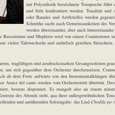
mit Polystilistik bezeichnete Tonsprache führt
und Stile konfrontiert werden. Tonalität und 
oder Banales und Artifizielles werden gegene
Schnittke sucht nach Gemeinsamkeiten des Ver
werden übereinander, aber auch hintereinander
ine Bassstimme und Mephisto wird von einem Countertenor und
derem vielen Taktwechseln und mehrfach geteilten Streicher
eren, tragfähigen und ausdrucksstarken Gesangssolisten geac
den, um sich gegenüber dem Orchester durchzusetzen. Count
isch ab dem Forte aufwärts von den Instrumentalklängen üb
Amici del canto werden vom Orchestertutti übertönt. Dessen
ariert, bestens disponiert. Es mangelt also an einem mit
entrum des Abends steht, qua ihrer außergewöhnlichen Tons
greifenden und anrührenden Solozugabe: das Lied
Chodila po r