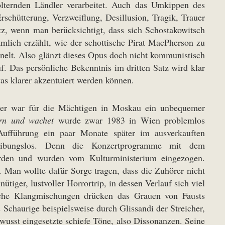
olternden Ländler verarbeitet. Auch das Umkippen des
 Erschütterung, Verzweiflung, Desillusion, Tragik, Trauer
tz, wenn man berücksichtigt, dass sich Schostakowitsch
ämlich erzählt, wie der schottische Pirat MacPherson zu
nelt. Also glänzt dieses Opus doch nicht kommunistisch
. Das persönliche Bekenntnis im dritten Satz wird klar
as klarer akzentuiert werden können.
h er war für die Mächtigen in Moskau ein unbequemer
ern und wachet
wurde zwar 1983 in Wien problemlos
 Aufführung ein paar Monate später im ausverkauften
reibungslos. Denn die Konzertprogramme mit dem
erden und wurden vom Kulturministerium eingezogen.
t. Man wollte dafür Sorge tragen, dass die Zuhörer nicht
tiger, lustvoller Horrortrip, in dessen Verlauf sich viel
iche Klangmischungen drücken das Grauen von Fausts
 Schaurige beispielsweise durch Glissandi der Streicher,
usst eingesetzte schiefe Töne, also Dissonanzen. Seine