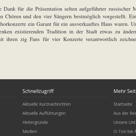
e Dank für die Präsentation selten aufgeführter russische
 Chören und den vier Sängern bestmöglich vorgestellt. Ei
e Chorkonzerte ein Garant für ein ausverkauftes Haus waren. 
enken existierenden Tradition in der Stadt etwas zu änd
it ihren zig Fans für vier Konzerte verantwortlich zeichn
Schnellzugriff
Mehr Sei
Aktuelle Kurznachrichten
Startseite
Aktuelle Aufführungen
Aus der Re
Hintergründe
Unsere Unt
Medien
O-Ton bei 