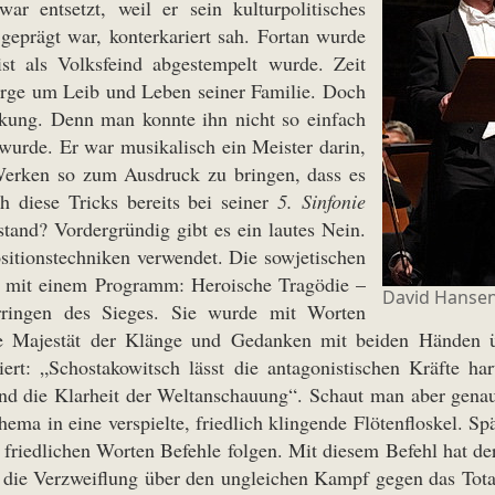
r entsetzt, weil er sein kulturpolitisches
geprägt war, konterkariert sah. Fortan wurde
st als Volksfeind abgestempelt wurde. Zeit
Sorge um Leib und Leben seiner Familie. Doch
kung. Denn man konnte ihn nicht so einfach
 wurde. Er war musikalisch ein Meister darin,
 Werken so zum Ausdruck zu bringen, dass es
h diese Tricks bereits bei seiner
5. Sinfonie
tand? Vordergründig gibt es ein lautes Nein.
itionstechniken verwendet. Die sowjetischen
tze mit einem Programm: Heroische Tragödie –
David Hansen
ringen des Sieges. Sie wurde mit Worten
e Majestät der Klänge und Gedanken mit beiden Händen ü
: „Schostakowitsch lässt die antagonistischen Kräfte hart
nd die Klarheit der Weltanschauung“. Schaut man aber genauer 
Thema in eine verspielte, friedlich klingende Flötenfloskel. S
 friedlichen Worten Befehle folgen. Mit diesem Befehl hat d
 die Verzweiflung über den ungleichen Kampf gegen das Total