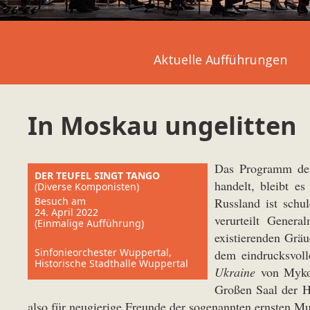
Aktuelle Aufführungen
In Moskau ungelitten
Das Programm des
DER TEUFEL SINGT TANGO
handelt, bleibt e
(Diverse Komponisten)
Besuch am
Russland ist schu
24. April 2022
verurteilt Gener
(Einmalige Aufführung)
existierenden Gräu
Sinfonieorchester Wuppertal,
dem eindrucksvoll
Historische Stadthalle Wuppertal
Ukraine
von Mykol
Großen Saal der Hi
also für neugierige Freunde der sogenannten ernsten Mu