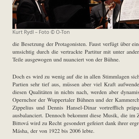
Kurt Rydl – Foto © O-Ton
die Besetzung der Protagonisten. Faust verfügt über e
umsichtig durch die vertrackte Partitur mit unter an
Teile ausgewogen und nuanciert von der Bühne.
Doch es wird zu wenig auf die in allen Stimmlagen sich
Partien sehr tief aus, müssen aber viel Kraft aufwen
diesen Qualitäten in nichts nach, werden aber dynam
Opernchor der Wuppertaler Bühnen und der Kammerchor 
Zippelius und Dennis Hansel-Dinar vortrefflich präp
ausbalanciert. Dennoch bekommt diese Musik, die im Z
Bittová wird zu Recht gesondert gefeiert dank ihrer er
Másha, der von 1922 bis 2006 lebte.