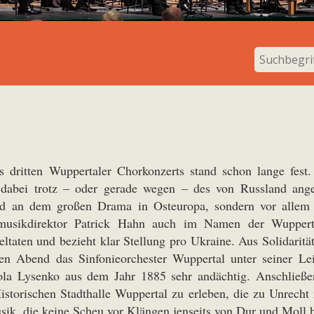
 dritten Wuppertaler Chorkonzerts stand schon lange fes
s dabei trotz – oder gerade wegen – des von Russland ang
ld an dem großen Drama in Osteuropa, sondern vor allem s
almusikdirektor Patrick Hahn auch im Namen der Wuppert
eltaten und bezieht klar Stellung pro Ukraine. Aus Solidarit
en Abend das Sinfonieorchester Wuppertal unter seiner L
a Lysenko aus dem Jahr 1885 sehr andächtig. Anschließend
storischen Stadthalle Wuppertal zu erleben, die zu Unrecht
sik, die keine Scheu vor Klängen jenseits von Dur und Moll 