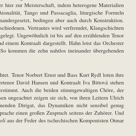
 er hier zur Meisterschaft, indem heterogene Materialien
Atonalität, Tango und Passacaglia, liturgische Formeln
inandergesetzt, bedingen aber auch durch Konstruktion.
schiedenen. Vertrautes wird verfremdet, Klangschichten
 gelegt. Ungewöhnlich ist bis auf den erzählenden Tenor
 einem Kontraalt dargestellt. Hahn lotst das Orchester
n. So kommen die zehn nahtlos ineinander übergehenden
htet. Tenor Norbert Ernst und Bass Kurt Rydl loten ihre
ertenor David Hansen und Kontraalt Iva Bittová stehen
erstimmt. Auch die beiden stimmgewaltigen Chöre, der
 ungeachtet zeigen sie sich, von ihren Leitern Ulrich
atmenden Dirigat, das Dynamiken nicht sensibel genug
prache einen großen Zuspruch seitens der Zuhörer. Und
oli
aus der Feder des tschechischen Komponisten Otmar