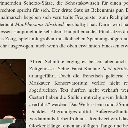
innernden Scherzo-Sätze, die Schostakowitsch für einen p
rschton spricht für sich. Der dritte Satz ist Bekenntnis pur.
inalmarsch begeben sich verurteilte Freigeister zum Richtpla
Gedicht
MacPhersons Abschied
beschäftigt hat. Darin wird n
, dessen Hauptmelodie sehr dem Hauptthema des Finalsatzes äh
ins Zeug, spielt mit großen musikalischen Spannungsbögen auf
 sehr ausgewogen, auch wenn die oben erwähnten Finessen etw
Alfred Schnittke erging es besser, aber auc
Zeitgenosse. Seine Faust-Kantate
Seid nücht
uraufgeführt. Doch die frenetisch gefeierte
Moskauer Konservatorium verlief nicht 
abgedruckten Text durften nicht verkauft w
Gestört haben die Stellen mit religiösem Inhal
„verführt“ werden. Das Werk ist ein rund 35-minü
Dunkles, Abgründiges auftut. Außergewöhnl
Verdammnis farbenfroh aus. Realisiert wird das
Glockenklänge, einen anstößigen Tango und bew