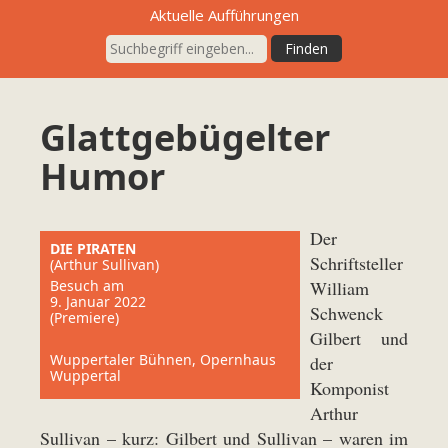
Aktuelle Aufführungen
Glattgebügelter
Humor
Der
DIE PIRATEN
Schriftsteller
(Arthur Sullivan)
Besuch am
William
9. Januar 2022
Schwenck
(Premiere)
Gilbert und
Wuppertaler Bühnen, Opernhaus
der
Wuppertal
Komponist
Arthur
Sullivan – kurz: Gilbert und Sullivan – waren im