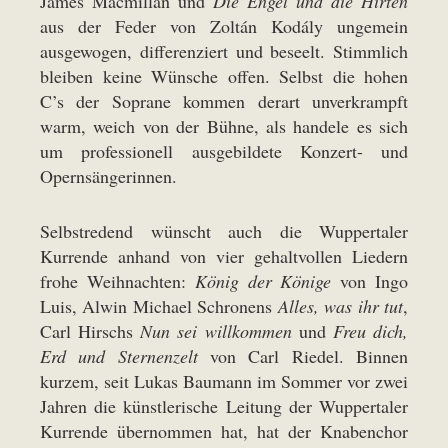
James Macmillan und
Die Engel und die Hirten
aus der Feder von Zoltán Kodály ungemein
ausgewogen, differenziert und beseelt. Stimmlich
bleiben keine Wünsche offen. Selbst die hohen
C’s der Soprane kommen derart unverkrampft
warm, weich von der Bühne, als handele es sich
um professionell ausgebildete Konzert- und
Opernsängerinnen.
Selbstredend wünscht auch die Wuppertaler
Kurrende anhand von vier gehaltvollen Liedern
frohe Weihnachten:
König der Könige
von Ingo
Luis, Alwin Michael Schronens
Alles, was ihr tut
,
Carl Hirschs
Nun sei willkommen
und
Freu dich,
Erd und Sternenzelt
von Carl Riedel. Binnen
kurzem, seit Lukas Baumann im Sommer vor zwei
Jahren die künstlerische Leitung der Wuppertaler
Kurrende übernommen hat, hat der Knabenchor