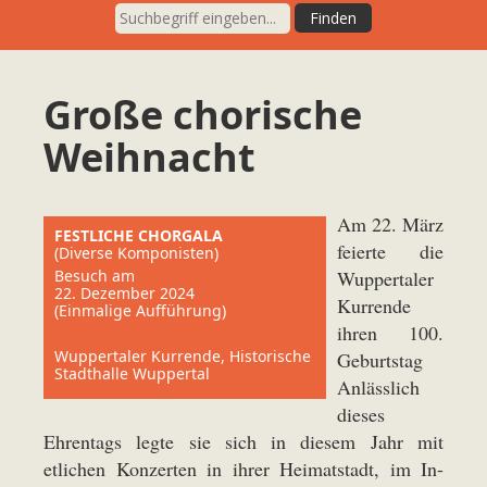
Große chorische
Weihnacht
Am 22. März
FESTLICHE CHORGALA
feierte die
(Diverse Komponisten)
Besuch am
Wuppertaler
22. Dezember 2024
Kurrende
(Einmalige Aufführung)
ihren 100.
Wuppertaler Kurrende, Historische
Geburtstag
Stadthalle Wuppertal
Anlässlich
dieses
Ehrentags legte sie sich in diesem Jahr mit
etlichen Konzerten in ihrer Heimatstadt, im In-