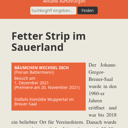
Aktuelle Aufführungen
Fetter Strip im
Sauerland
Der Johann-
BÄUMCHEN WECHSEL DICH
Gregor-
(Florian Battermann)
Besuch am
Breuer-Saal
1. Dezember 2021
wurde in den
(Premiere am 20. November 2021)
1960-er
Stößels Komödie Wuppertal im
Jahren
Breuer-Saal
eröffnet und
war bis 2018
ein beliebter Ort für Vereinsfeiern. Danach wurde