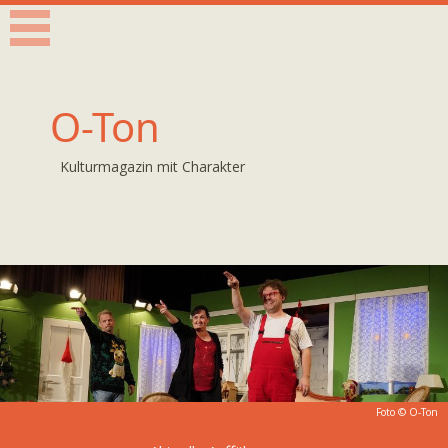
O-Ton
Kulturmagazin mit Charakter
Foto © O-Ton