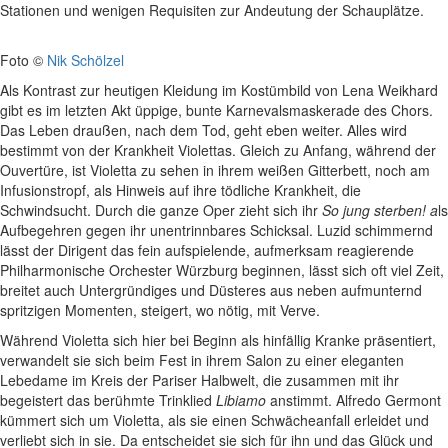
Stationen und wenigen Requisiten zur Andeutung der Schauplätze.
Foto ©
Nik Schölzel
Als Kontrast zur heutigen Kleidung im Kostümbild von Lena Weikhard
gibt es im letzten Akt üppige, bunte Karnevalsmaskerade des Chors.
Das Leben draußen, nach dem Tod, geht eben weiter. Alles wird
bestimmt von der Krankheit Violettas. Gleich zu Anfang, während der
Ouvertüre, ist Violetta zu sehen in ihrem weißen Gitterbett, noch am
Infusionstropf, als Hinweis auf ihre tödliche Krankheit, die
Schwindsucht. Durch die ganze Oper zieht sich ihr
So jung sterben! a
ls
Aufbegehren gegen ihr unentrinnbares Schicksal. Luzid schimmernd
lässt der Dirigent das fein aufspielende, aufmerksam reagierende
Philharmonische Orchester Würzburg beginnen, lässt sich oft viel Zeit,
breitet auch Untergründiges und Düsteres aus neben aufmunternd
spritzigen Momenten, steigert, wo nötig, mit Verve.
Während Violetta sich hier bei Beginn als hinfällig Kranke präsentiert,
verwandelt sie sich beim Fest in ihrem Salon zu einer eleganten
Lebedame im Kreis der Pariser Halbwelt, die zusammen mit ihr
begeistert das berühmte Trinklied
Libiamo
anstimmt. Alfredo Germont
kümmert sich um Violetta, als sie einen Schwächeanfall erleidet und
verliebt sich in sie. Da entscheidet sie sich für ihn und das Glück und