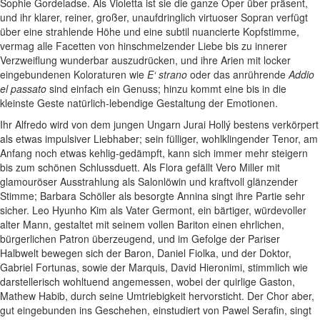
Sophie Gordeladse. Als Violetta ist sie die ganze Oper über präsent,
und ihr klarer, reiner, großer, unaufdringlich virtuoser Sopran verfügt
über eine strahlende Höhe und eine subtil nuancierte Kopfstimme,
vermag alle Facetten von hinschmelzender Liebe bis zu innerer
Verzweiflung wunderbar auszudrücken, und ihre Arien mit locker
eingebundenen Koloraturen wie
E‘ strano
oder das anrührende
Addio
el passato
sind einfach ein Genuss; hinzu kommt eine bis in die
kleinste Geste natürlich-lebendige Gestaltung der Emotionen.
Ihr Alfredo wird von dem jungen Ungarn Jurai Hollý bestens verkörpert
als etwas impulsiver Liebhaber; sein fülliger, wohlklingender Tenor, am
Anfang noch etwas kehlig-gedämpft, kann sich immer mehr steigern
bis zum schönen Schlussduett. Als Flora gefällt Vero Miller mit
glamouröser Ausstrahlung als Salonlöwin und kraftvoll glänzender
Stimme; Barbara Schöller als besorgte Annina singt ihre Partie sehr
sicher. Leo Hyunho Kim als Vater Germont, ein bärtiger, würdevoller
alter Mann, gestaltet mit seinem vollen Bariton einen ehrlichen,
bürgerlichen Patron überzeugend, und im Gefolge der Pariser
Halbwelt bewegen sich der Baron, Daniel Fiolka, und der Doktor,
Gabriel Fortunas, sowie der Marquis, David Hieronimi, stimmlich wie
darstellerisch wohltuend angemessen, wobei der quirlige Gaston,
Mathew Habib, durch seine Umtriebigkeit hervorsticht. Der Chor aber,
gut eingebunden ins Geschehen, einstudiert von Pawel Serafin, singt