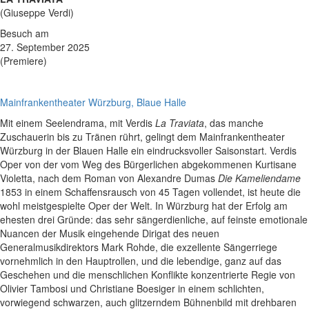
(Giuseppe Verdi)
Besuch am
27. September 2025
(Premiere)
Mainfrankentheater Würzburg, Blaue Halle
Mit einem Seelendrama, mit Verdis
La Traviata
, das manche
Zuschauerin bis zu Tränen rührt, gelingt dem Mainfrankentheater
Würzburg in der Blauen Halle ein eindrucksvoller Saisonstart. Verdis
Oper von der vom Weg des Bürgerlichen abgekommenen Kurtisane
Violetta, nach dem Roman von Alexandre Dumas
Die Kameliendame
1853 in einem Schaffensrausch von 45 Tagen vollendet, ist heute die
wohl meistgespielte Oper der Welt. In Würzburg hat der Erfolg am
ehesten drei Gründe: das sehr sängerdienliche, auf feinste emotionale
Nuancen der Musik eingehende Dirigat des neuen
Generalmusikdirektors Mark Rohde, die exzellente Sängerriege
vornehmlich in den Hauptrollen, und die lebendige, ganz auf das
Geschehen und die menschlichen Konflikte konzentrierte Regie von
Olivier Tambosi und Christiane Boesiger in einem schlichten,
vorwiegend schwarzen, auch glitzerndem Bühnenbild mit drehbaren