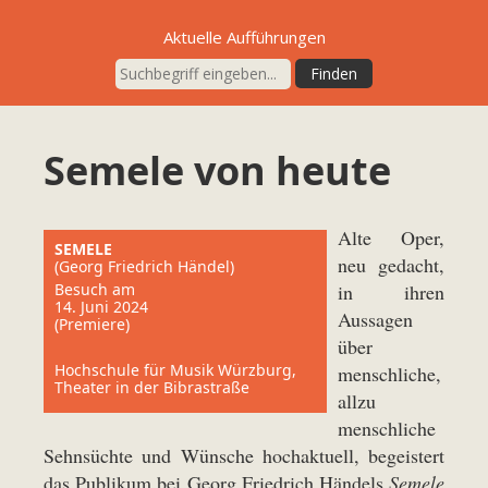
Aktuelle Aufführungen
Semele von heute
Alte Oper,
SEMELE
neu gedacht,
(Georg Friedrich Händel)
Besuch am
in ihren
14. Juni 2024
Aussagen
(Premiere)
über
Hochschule für Musik Würzburg,
menschliche,
Theater in der Bibrastraße
allzu
menschliche
Sehnsüchte und Wünsche hochaktuell, begeistert
das Publikum bei Georg Friedrich Händels
Semele