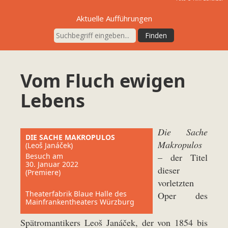
Aktuelle Aufführungen
Vom Fluch ewigen
Lebens
Die Sache
DIE SACHE MAKROPULOS
Makropulos
(Leoš Janáček)
Besuch am
– der Titel
30. Januar 2022
dieser
(Premiere)
vorletzten
Theaterfabrik Blaue Halle des
Oper des
Mainfrankentheaters Würzburg
Spätromantikers Leoš Janáček, der von 1854 bis