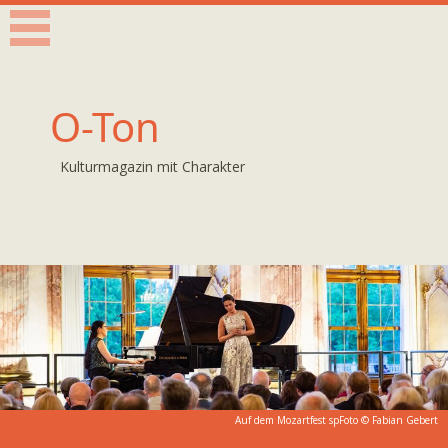
O-Ton
Kulturmagazin mit Charakter
Auf dem Mozartfest spFoto ©
Fabian Gebert