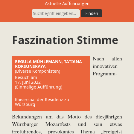
Aktuelle Aufführungen
Faszination Stimme
Nach allen
REGULA MÜHLEMANN, TATIANA
innovativen
KORSUNSKAYA
(Diverse Komponisten)
Programm-
Besuch am
17. Juni 2022
(Einmalige Aufführung)
Kaisersaal der Residenz zu
Würzburg
Bekundungen um das Motto des diesjährigen
Würzburger Mozartfests und sein etwas
irreführendes, provokantes Thema „Freigeist