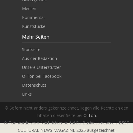
Medien
Kommentar
Kunststücke
Mehr Seiten
Startseite
Aus der Redaktion
Unsere Unterstützer
O-Ton bei Facebook
Datenschutz
Links
© Sofern nicht anders gekennzeichnet, liegen alle Rechte an den
Inhalten dieser Seite bei
O-Ton
.
O-Ton wurde vom Nachrichtenportal EU Business news als BEST
CULTURAL NEWS MAGAZINE 2025 ausgezeichnet.