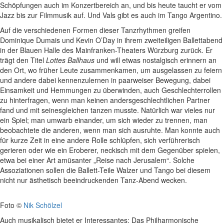
Schöpfungen auch im Konzertbereich an, und bis heute taucht er vom
Jazz bis zur Filmmusik auf. Und Vals gibt es auch im Tango Argentino.
Auf die verschiedenen Formen dieser Tanzrhythmen greifen
Dominique Dumais und Kevin O’Day in ihrem zweiteiligen Ballettabend
in der Blauen Halle des Mainfranken-Theaters Würzburg zurück. Er
trägt den Titel
Lottes Ballhaus
und will etwas nostalgisch erinnern an
den Ort, wo früher Leute zusammenkamen, um ausgelassen zu feiern
und andere dabei kennenzulernen in paarweiser Bewegung, dabei
Einsamkeit und Hemmungen zu überwinden, auch Geschlechterrollen
zu hinterfragen, wenn man keinen andersgeschlechtlichen Partner
fand und mit seinesgleichen tanzen musste. Natürlich war vieles nur
ein Spiel; man umwarb einander, um sich wieder zu trennen, man
beobachtete die anderen, wenn man sich ausruhte. Man konnte auch
für kurze Zeit in eine andere Rolle schlüpfen, sich verführerisch
gerieren oder wie ein Eroberer, neckisch mit dem Gegenüber spielen,
etwa bei einer Art amüsanter „Reise nach Jerusalem“. Solche
Assoziationen sollen die Ballett-Teile Walzer und Tango bei diesem
nicht nur ästhetisch beeindruckenden Tanz-Abend wecken.
Foto ©
Nik Schölzel
Auch musikalisch bietet er Interessantes: Das Philharmonische