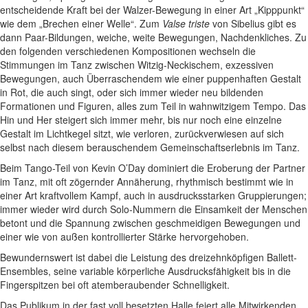
entscheidende Kraft bei der Walzer-Bewegung in einer Art „Kipppunkt“
wie dem „Brechen einer Welle“. Zum
Valse triste
von Sibelius gibt es
dann Paar-Bildungen, weiche, weite Bewegungen, Nachdenkliches. Zu
den folgenden verschiedenen Kompositionen wechseln die
Stimmungen im Tanz zwischen Witzig-Neckischem, exzessiven
Bewegungen, auch Überraschendem wie einer puppenhaften Gestalt
in Rot, die auch singt, oder sich immer wieder neu bildenden
Formationen und Figuren, alles zum Teil in wahnwitzigem Tempo. Das
Hin und Her steigert sich immer mehr, bis nur noch eine einzelne
Gestalt im Lichtkegel sitzt, wie verloren, zurückverwiesen auf sich
selbst nach diesem berauschendem Gemeinschaftserlebnis im Tanz.
Beim Tango-Teil von Kevin O’Day dominiert die Eroberung der Partner
im Tanz, mit oft zögernder Annäherung, rhythmisch bestimmt wie in
einer Art kraftvollem Kampf, auch in ausdrucksstarken Gruppierungen;
immer wieder wird durch Solo-Nummern die Einsamkeit der Menschen
betont und die Spannung zwischen geschmeidigen Bewegungen und
einer wie von außen kontrollierter Stärke hervorgehoben.
Bewundernswert ist dabei die Leistung des dreizehnköpfigen Ballett-
Ensembles, seine variable körperliche Ausdrucksfähigkeit bis in die
Fingerspitzen bei oft atemberaubender Schnelligkeit.
Das Publikum in der fast voll besetzten Halle feiert alle Mitwirkenden