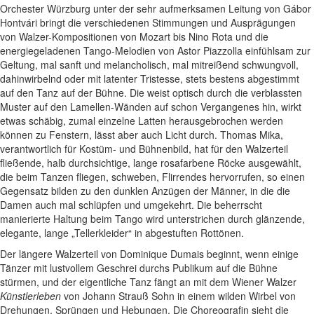
Orchester Würzburg unter der sehr aufmerksamen Leitung von Gábor
Hontvári bringt die verschiedenen Stimmungen und Ausprägungen
von Walzer-Kompositionen von Mozart bis Nino Rota und die
energiegeladenen Tango-Melodien von Astor Piazzolla einfühlsam zur
Geltung, mal sanft und melancholisch, mal mitreißend schwungvoll,
dahinwirbelnd oder mit latenter Tristesse, stets bestens abgestimmt
auf den Tanz auf der Bühne. Die weist optisch durch die verblassten
Muster auf den Lamellen-Wänden auf schon Vergangenes hin, wirkt
etwas schäbig, zumal einzelne Latten herausgebrochen werden
können zu Fenstern, lässt aber auch Licht durch. Thomas Mika,
verantwortlich für Kostüm- und Bühnenbild, hat für den Walzerteil
fließende, halb durchsichtige, lange rosafarbene Röcke ausgewählt,
die beim Tanzen fliegen, schweben, Flirrendes hervorrufen, so einen
Gegensatz bilden zu den dunklen Anzügen der Männer, in die die
Damen auch mal schlüpfen und umgekehrt. Die beherrscht
manierierte Haltung beim Tango wird unterstrichen durch glänzende,
elegante, lange „Tellerkleider“ in abgestuften Rottönen.
Der längere Walzerteil von Dominique Dumais beginnt, wenn einige
Tänzer mit lustvollem Geschrei durchs Publikum auf die Bühne
stürmen, und der eigentliche Tanz fängt an mit dem Wiener Walzer
Künstlerleben
von Johann Strauß Sohn in einem wilden Wirbel von
Drehungen, Sprüngen und Hebungen. Die Choreografin sieht die