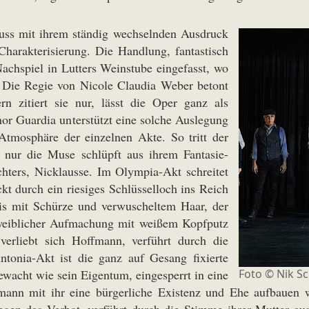
uss mit ihrem ständig wechselnden Ausdruck
harakterisierung. Die Handlung, fantastisch
Nachspiel in Lutters Weinstube eingefasst, wo
. Die Regie von Nicole Claudia Weber betont
n zitiert sie nur, lässt die Oper ganz als
or Guardia unterstützt eine solche Auslegung
Atmosphäre der einzelnen Akte. So tritt der
 nur die Muse schlüpft aus ihrem Fantasie-
hters, Nicklausse. Im Olympia-Akt schreitet
kt durch ein riesiges Schlüsselloch ins Reich
eis mit Schürze und verwuscheltem Haar, der
r weiblicher Aufmachung mit weißem Kopfputz
 verliebt sich Hoffmann, verführt durch die
ntonia-Akt ist die ganz auf Gesang fixierte
ewacht wie sein Eigentum, eingesperrt in eine
Foto ©
Nik Sc
nn mit ihr eine bürgerliche Existenz und Ehe aufbauen wi
egen das Verbot, verführt durch die Stimme ihrer Mutter au