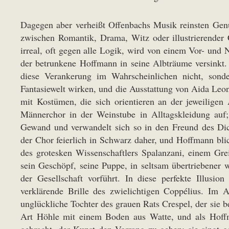
Dagegen aber verheißt Offenbachs Musik reinsten Gen
zwischen Romantik, Drama, Witz oder illustrierender C
irreal, oft gegen alle Logik, wird von einem Vor- und 
der betrunkene Hoffmann in seine Albträume versinkt
diese Verankerung im Wahrscheinlichen nicht, sonder
Fantasiewelt wirken, und die Ausstattung von Aida Leon
mit Kostümen, die sich orientieren an der jeweiligen 
Männerchor in der Weinstube in Alltagskleidung auf;
Gewand und verwandelt sich so in den Freund des Dic
der Chor feierlich in Schwarz daher, und Hoffmann blic
des grotesken Wissenschaftlers Spalanzani, einem Gr
sein Geschöpf, seine Puppe, in seltsam übertriebene
der Gesellschaft vorführt. In diese perfekte Illusion
verklärende Brille des zwielichtigen Coppélius. Im A
unglückliche Tochter des grauen Rats Crespel, der sie b
Art Höhle mit einem Boden aus Watte, und als Hoffma
gebracht, der Kunst den Vorrang zu geben; sie singt g