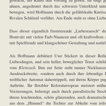
ahnen, angedeutet durch das schwarze Unterkleid unter
bewegen, wird Hoffmann durch die gefühlskalte Kurtis
Rivalen Schlémil verführt. Am Ende steht er ohne Liebe 
Dass dieser eigentlich frustrierende „Liebesrausch“ 
Hontvári mit vielen Farb-Nuancen und oft kraftvollem A
mit Spielfreude und klangschöner Gestaltung und natürli
Als Hoffmann debütiert Uwe Stickert in dieser Rolle
Liebesdingen, und sein heller, beweglicher Tenor schi
vom
Kleinzack.
Ihm zur Seite steht immer Nicklausse
Ausdrucksbreite, sondern auch durch ihre lebendige 
weiblicher Automat dahertrippelt, mit ihrem Körper pu
Auftritte. Ihr flexibler Koloratursopran meistert mü
Verzierungen, belustigt auch durch parodistische Stoc
ihrem leuchtenden, schön glänzenden, auch dramatisc
aus dem „Himmel“ die Tochter zur Abkehr vom irdisch