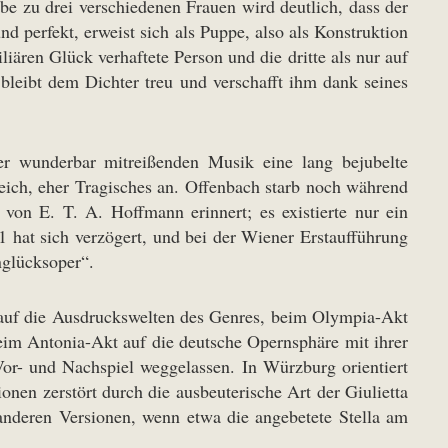
be zu drei verschiedenen Frauen wird deutlich, dass der
d perfekt, erweist sich als Puppe, also als Konstruktion
liären Glück verhaftete Person und die dritte als nur auf
leibt dem Dichter treu und verschafft ihm dank seines
rer wunderbar mitreißenden Musik eine lang bejubelte
eich, eher Tragisches an. Offenbach starb noch während
von E. T. A. Hoffmann erinnert; es existierte nur ein
 hat sich verzögert, und bei der Wiener Erstaufführung
nglücksoper“.
 auf die Ausdruckswelten des Genres, beim Olympia-Akt
beim Antonia-Akt auf die deutsche Opernsphäre mit ihrer
Vor- und Nachspiel weggelassen. In Würzburg orientiert
nen zerstört durch die ausbeuterische Art der Giulietta
anderen Versionen, wenn etwa die angebetete Stella am