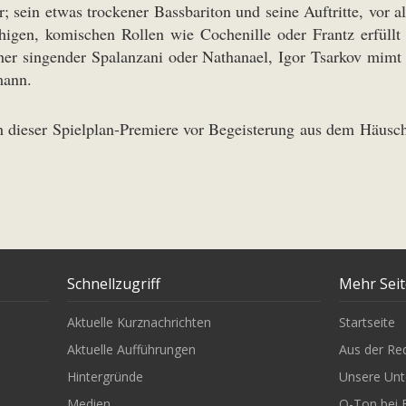
sein etwas trockener Bassbariton und seine Auftritte, vor al
chigen, komischen Rollen wie Cochenille oder Frantz erfül
her singender Spalanzani oder Nathanael, Igor Tsarkov mim
mann.
ch dieser Spielplan-Premiere vor Begeisterung aus dem Häusch
Schnellzugriff
Mehr Sei
Aktuelle Kurznachrichten
Startseite
Aktuelle Aufführungen
Aus der Re
Hintergründe
Unsere Unt
Medien
O-Ton bei 