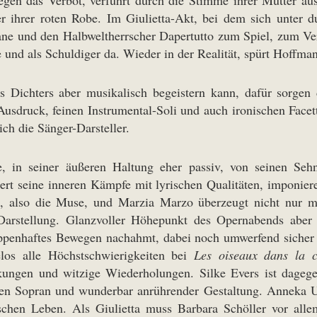
 ihrer roten Robe. Im Giulietta-Akt, bei dem sich unter du
ane und den Halbweltherrscher Dapertutto zum Spiel, zum V
und als Schuldiger da. Wieder in der Realität, spürt Hoffman
des Dichters aber musikalisch begeistern kann, dafür sorg
usdruck, feinen Instrumental-Soli und auch ironischen Facet
ch die Sänger-Darsteller.
, in seiner äußeren Haltung eher passiv, von seinen Sehns
ldert seine inneren Kämpfe mit lyrischen Qualitäten, imponi
, also die Muse, und Marzia Marzo überzeugt nicht nur m
Darstellung. Glanzvoller Höhepunkt des Opernabends aber 
ppenhaftes Bewegen nachahmt, dabei noch umwerfend sicher si
helos alle Höchstschwierigkeiten bei
Les oiseaux dans la c
kungen und witzige Wiederholungen. Silke Evers ist dagegen
hen Sopran und wunderbar anrührender Gestaltung. Anneka Ul
en Leben. Als Giulietta muss Barbara Schöller vor allem