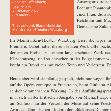
Ausweg aus irdisch
(Jacques Offenbach)
Besuch am
Poet nur Phantombi
2. Oktober 2022
einer Frau, die zwe
(Premiere)
Reichtum und Mach
Theaterfabrik Blaue Halle des
Genies eine Zukunf
Mainfranken-Theaters Würzburg
Im Mainfranken-Theater Würzburg feiert die Oper mit
Premiere. Dabei haftet diesem letzten Werk Offenbachs
der ersten Proben zu seinem lang ersehnten Werk nach
Klavierauszug, und so entstehen in der Folge immer wi
bricht ein Brand aus mit vielen Toten und Verletzten.
Heute aber wird sie häufig gespielt, nicht nur wegen
auf die Opéra comique in Frankreich, beim Giulietta-Ak
schlicht-dramatischen Wirkung. In der Aufführungsprax
man sich an der kritischen Ausgabe von Michael Kaye un
am Schluss; nur der Verweis der Muse auf seine Poesi
Arm des dämonischen Lindoro den glücklosen Dichter ve