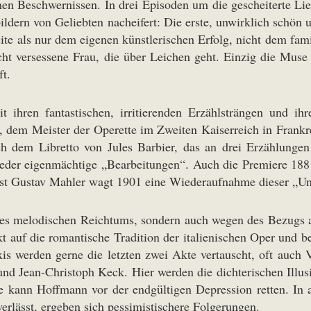
en Beschwernissen. In drei Episoden um die gescheiterte Lie
ldern von Geliebten nacheifert: Die erste, unwirklich schön un
ite als nur dem eigenen künstlerischen Erfolg, nicht dem fami
t versessene Frau, die über Leichen geht. Einzig die Muse b
t.
 ihren fantastischen, irritierenden Erzählsträngen und ih
, dem Meister der Operette im Zweiten Kaiserreich in Frankr
 dem Libretto von Jules Barbier, das an drei Erzählungen 
eder eigenmächtige „Bearbeitungen“. Auch die Premiere 1881
 Erst Gustav Mahler wagt 1901 eine Wiederaufnahme dieser „U
 ihres melodischen Reichtums, sondern auch wegen des Bezugs
t auf die romantische Tradition der italienischen Oper und 
is werden gerne die letzten zwei Akte vertauscht, oft auch 
d Jean-Christoph Keck. Hier werden die dichterischen Illusio
e kann Hoffmann vor der endgültigen Depression retten. In 
rlässt, ergeben sich pessimistischere Folgerungen.